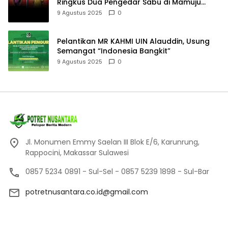
Ringkus Dua Pengedar Sabu di Mamuju
Tengah
9 Agustus 2025
0
Pelantikan MR KAHMI UIN Alauddin, Usung
Semangat “Indonesia Bangkit”
9 Agustus 2025
0
Jl. Monumen Emmy Saelan III Blok E/6, Karunrung,
Rappocini, Makassar Sulawesi
0857 5234 0891 - Sul-Sel - 0857 5239 1898 - Sul-Bar
potretnusantara.co.id@gmail.com