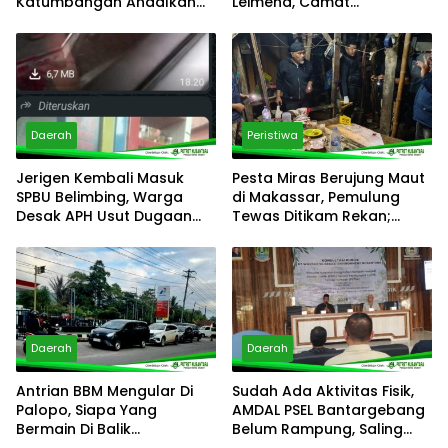
Katumbangan Andalkan
Leimena, Camat
Sungai Maloso untuk Air
Panakkukang Gerak Cepat
Konsumsi
Respons Aduan Warga
Daerah
Peristiwa
Jerigen Kembali Masuk
Pesta Miras Berujung Maut
SPBU Belimbing, Warga
di Makassar, Pemulung
Desak APH Usut Dugaan
Tewas Ditikam Rekan;
Pelanggaran Distribusi BBM
Polsek Manggala Buru
Pelaku
Daerah
Daerah
Antrian BBM Mengular Di
Sudah Ada Aktivitas Fisik,
Palopo, Siapa Yang
AMDAL PSEL Bantargebang
Bermain Di Balik
Belum Rampung, Saling