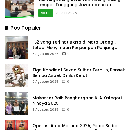
Lempar Tanggung Jawab Mencuat
Daerah
20 Juni 2026
Pos Populer
“S2 yang Terlihat Biasa di Mata Orang”,
tetapi Menyimpan Perjuangan Panjang
yang Tidak Semua Orang Tahu
8 Agustus 2026
0
Tiga Kandidat Sekda Sulbar Terpilih, Pansel:
Semua Aspek Dinilai Ketat
9 Agustus 2025
0
Makassar Raih Penghargaan KLA Kategori
Nindya 2025
9 Agustus 2025
0
Operasi Antik Marano 2025, Polda Sulbar