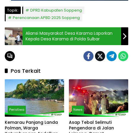
Topik:
DPRD Kabupaten Soppeng
Perencanaan APBD 2025 Soppeng
Aliansi Masyarakat Desa Karama Laporkan
Kepala Desa Karama di Polda Sulbar
Pos Terkait
Peristiwa
News
Kemarau Panjang Landa
Asap Tebal Selimuti
Polman, Warga
Pengendara di Jalan