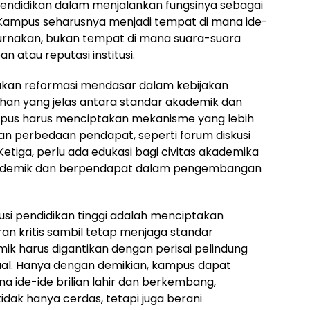
pendidikan dalam menjalankan fungsinya sebagai
Kampus seharusnya menjadi tempat di mana ide-
mpurnakan, bukan tempat di mana suara-suara
n atau reputasi institusi.
lukan reformasi mendasar dalam kebijakan
han yang jelas antara standar akademik dan
mpus harus menciptakan mekanisme yang lebih
dan perbedaan pendapat, seperti forum diskusi
iga, perlu ada edukasi bagi civitas akademika
kademik dan berpendapat dalam pengembangan
tusi pendidikan tinggi adalah menciptakan
n kritis sambil tetap menjaga standar
k harus digantikan dengan perisai pelindung
al. Hanya dengan demikian, kampus dapat
 ide-ide brilian lahir dan berkembang,
dak hanya cerdas, tetapi juga berani