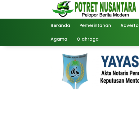
Langsung
ke
konten
Beranda
Pemerintahan
Advertor
Agama
Olahraga