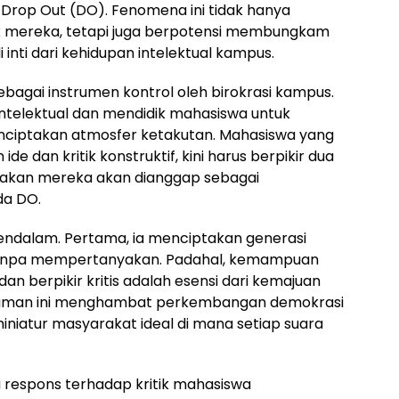
rop Out (DO). Fenomena ini tidak hanya
mereka, tetapi juga berpotensi membungkam
 inti dari kehidupan intelektual kampus.
bagai instrumen kontrol oleh birokrasi kampus.
ntelektual dan mendidik mahasiswa untuk
u menciptakan atmosfer ketakutan. Mahasiswa yang
 dan kritik konstruktif, kini harus berpikir dua
ndakan mereka akan dianggap sebagai
da DO.
mendalam. Pertama, ia menciptakan generasi
tanpa mempertanyakan. Padahal, kemampuan
n berpikir kritis adalah esensi dari kemajuan
gkaman ini menghambat perkembangan demokrasi
niatur masyarakat ideal di mana setiap suara
i respons terhadap kritik mahasiswa