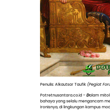
Penulis: Alkautsar Taufik
(Pegiat For
Potretnusantara.co.id –
D
alam mito
bahaya yang selalu mengancam mer
Ironisnya, di lingkungan kampus mode