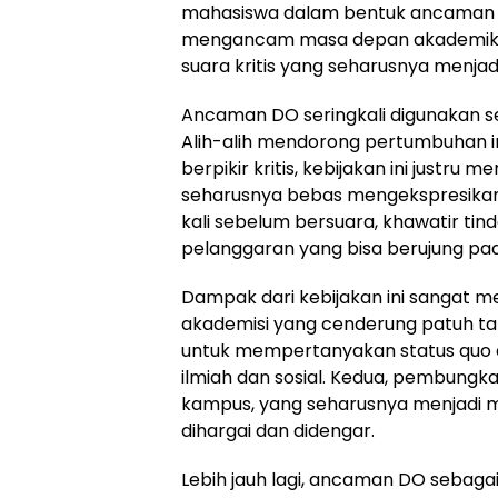
mahasiswa dalam bentuk ancaman D
mengancam masa depan akademik 
suara kritis yang seharusnya menjadi
Ancaman DO seringkali digunakan se
Alih-alih mendorong pertumbuhan i
berpikir kritis, kebijakan ini justr
seharusnya bebas mengekspresikan ide
kali sebelum bersuara, khawatir ti
pelanggaran yang bisa berujung pa
Dampak dari kebijakan ini sangat 
akademisi yang cenderung patuh 
untuk mempertanyakan status quo da
ilmiah dan sosial. Kedua, pembun
kampus, yang seharusnya menjadi mi
dihargai dan didengar.
Lebih jauh lagi, ancaman DO sebaga