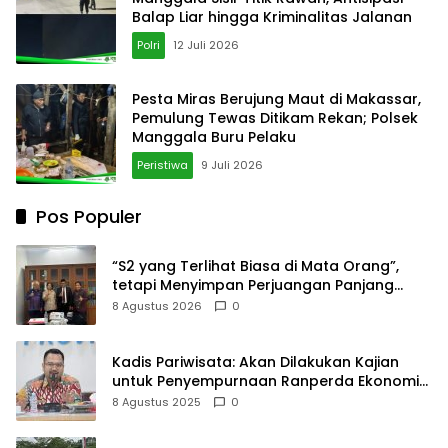
Balap Liar hingga Kriminalitas Jalanan
Polri
12 Juli 2026
Pesta Miras Berujung Maut di Makassar,
Pemulung Tewas Ditikam Rekan; Polsek
Manggala Buru Pelaku
Peristiwa
9 Juli 2026
Pos Populer
“S2 yang Terlihat Biasa di Mata Orang”,
tetapi Menyimpan Perjuangan Panjang
yang Tidak Semua Orang Tahu
8 Agustus 2026
0
Kadis Pariwisata: Akan Dilakukan Kajian
untuk Penyempurnaan Ranperda Ekonomi
Kreatif
8 Agustus 2025
0