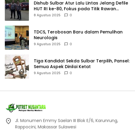
Dishub Sulbar Atur Lalu Lintas Jelang Defile
HUT RI ke-80, Fokus pada Titik Rawan
Kemacetan
8 Agustus 2025
0
TDCS, Terobosan Baru dalam Pemulihan
Neurologis
9 Agustus 2025
0
Tiga Kandidat Sekda Sulbar Terpilih, Pansel:
Semua Aspek Dinilai Ketat
9 Agustus 2025
0
Jl. Monumen Emmy Saelan III Blok E/6, Karunrung,
Rappocini, Makassar Sulawesi