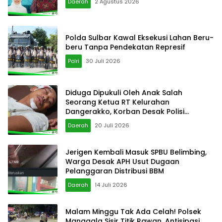
Daerah
2 Agustus 2026
Polda Sulbar Kawal Eksekusi Lahan Beru-
beru Tanpa Pendekatan Represif
Polri
30 Juli 2026
Diduga Dipukuli Oleh Anak Salah
Seorang Ketua RT Kelurahan
Dangerakko, Korban Desak Polisi
Bertindak Cepat
Daerah
20 Juli 2026
Jerigen Kembali Masuk SPBU Belimbing,
Warga Desak APH Usut Dugaan
Pelanggaran Distribusi BBM
Daerah
14 Juli 2026
Malam Minggu Tak Ada Celah! Polsek
Manggala Sisir Titik Rawan, Antisipasi