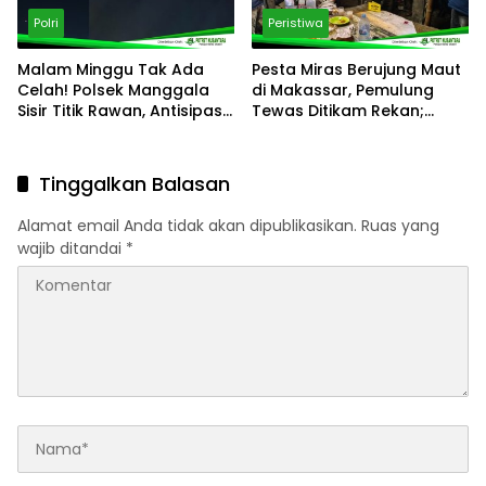
Polri
Peristiwa
Malam Minggu Tak Ada
Pesta Miras Berujung Maut
Celah! Polsek Manggala
di Makassar, Pemulung
Sisir Titik Rawan, Antisipasi
Tewas Ditikam Rekan;
Balap Liar hingga
Polsek Manggala Buru
Kriminalitas Jalanan
Pelaku
Tinggalkan Balasan
Alamat email Anda tidak akan dipublikasikan.
Ruas yang
wajib ditandai
*