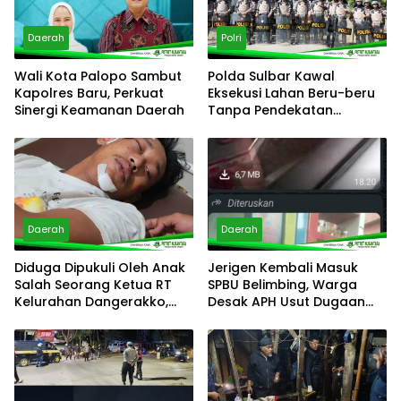
Daerah
Polri
Wali Kota Palopo Sambut
Polda Sulbar Kawal
Kapolres Baru, Perkuat
Eksekusi Lahan Beru-beru
Sinergi Keamanan Daerah
Tanpa Pendekatan
Represif
Daerah
Daerah
Diduga Dipukuli Oleh Anak
Jerigen Kembali Masuk
Salah Seorang Ketua RT
SPBU Belimbing, Warga
Kelurahan Dangerakko,
Desak APH Usut Dugaan
Korban Desak Polisi
Pelanggaran Distribusi BBM
Bertindak Cepat