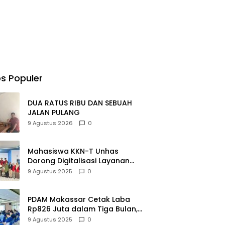
s Populer
DUA RATUS RIBU DAN SEBUAH
JALAN PULANG
9 Agustus 2026
0
Mahasiswa KKN-T Unhas
Dorong Digitalisasi Layanan
Publik dan UMKM di Desa
9 Agustus 2025
0
Moncongloe
PDAM Makassar Cetak Laba
Rp826 Juta dalam Tiga Bulan,
Bangkit dari Kerugian Rp5,2
9 Agustus 2025
0