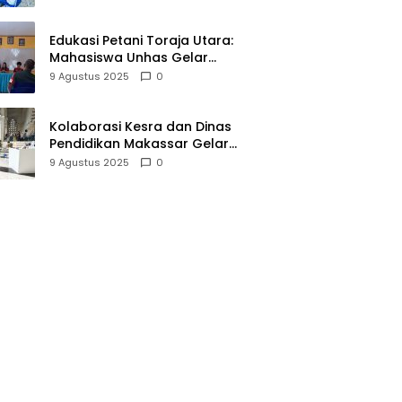
Miliar
Edukasi Petani Toraja Utara:
Mahasiswa Unhas Gelar
Sosialisasi Pengelolaan pH
9 Agustus 2025
0
Tanah
Kolaborasi Kesra dan Dinas
Pendidikan Makassar Gelar
Expo Hifdzi Qur’an untuk Pelajar
9 Agustus 2025
0
SMP