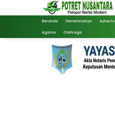
Langsung
ke
konten
Beranda
Pemerintahan
Advertor
Agama
Olahraga