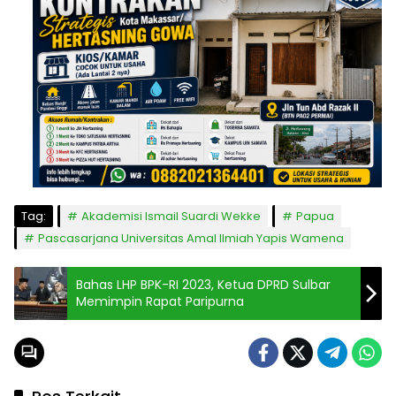
Tag:
Akademisi Ismail Suardi Wekke
Papua
Pascasarjana Universitas Amal Ilmiah Yapis Wamena
Bahas LHP BPK-RI 2023, Ketua DPRD Sulbar
Memimpin Rapat Paripurna