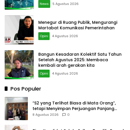
News
5 Agustus 2026
Menegur di Ruang Publik, Mengurangi
Martabat Komunikasi Pemerintahan
Opini
4 Agustus 2026
Bangun Kesadaran Kolektif Satu Tahun
Setelah Agustus 2025: Membaca
kembali arah gerakan kita
Opini
4 Agustus 2026
Pos Populer
“S2 yang Terlihat Biasa di Mata Orang”,
tetapi Menyimpan Perjuangan Panjang
yang Tidak Semua Orang Tahu
8 Agustus 2026
0