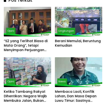
Pos Terkait
Opini
Lingkungan
“S2 yang Terlihat Biasa di
Berani Memulai, Beruntung
Mata Orang”, tetapi
Kemudian
Menyimpan Perjuangan
Panjang yang Tidak Semua
Orang Tahu
Opini
News
Ketika Tambang Rakyat
Membaca Laoli, Konflik
Dihentikan: Negara Wajib
Lahan, Dan Masa Depan
Membuka Jalan, Bukan
Luwu Timur: Saatnya
Menutup Harapan
Membangun Jalan Tengah