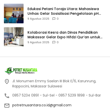
Edukasi Petani Toraja Utara: Mahasiswa
Unhas Gelar Sosialisasi Pengelolaan pH
Tanah
9 Agustus 2025
0
Kolaborasi Kesra dan Dinas Pendidikan
Makassar Gelar Expo Hifdzi Qur’an untuk
Pelajar SMP
9 Agustus 2025
0
Jl. Monumen Emmy Saelan III Blok E/6, Karunrung,
Rappocini, Makassar Sulawesi
0857 5234 0891 - Sul-Sel - 0857 5239 1898 - Sul-Bar
potretnusantara.co.id@gmail.com