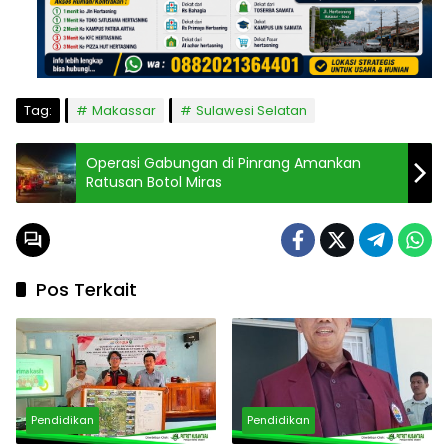
Tag:
Makassar
Sulawesi Selatan
Operasi Gabungan di Pinrang Amankan
Ratusan Botol Miras
Pos Terkait
Pendidikan
Pendidikan