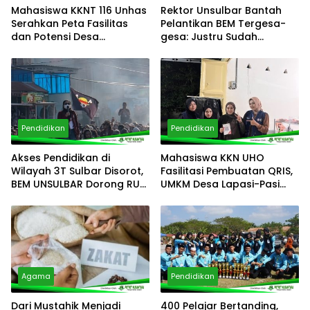
Mahasiswa KKNT 116 Unhas
Rektor Unsulbar Bantah
Serahkan Peta Fasilitas
Pelantikan BEM Tergesa-
dan Potensi Desa
gesa: Justru Sudah
Pattalassang Sinjai
Terlambat
Pendidikan
Pendidikan
Akses Pendidikan di
Mahasiswa KKN UHO
Wilayah 3T Sulbar Disorot,
Fasilitasi Pembuatan QRIS,
BEM UNSULBAR Dorong RUU
UMKM Desa Lapasi-Pasi
Sisdiknas
Siap Masuk Ekosistem
Pembayaran Digital
Agama
Pendidikan
Dari Mustahik Menjadi
400 Pelajar Bertanding,