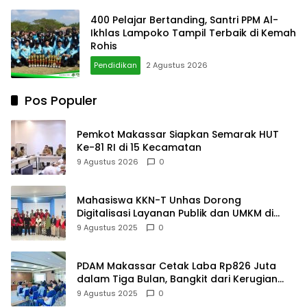
400 Pelajar Bertanding, Santri PPM Al-
Ikhlas Lampoko Tampil Terbaik di Kemah
Rohis
Pendidikan
2 Agustus 2026
Pos Populer
Pemkot Makassar Siapkan Semarak HUT
Ke-81 RI di 15 Kecamatan
9 Agustus 2026
0
Mahasiswa KKN-T Unhas Dorong
Digitalisasi Layanan Publik dan UMKM di
Desa Moncongloe
9 Agustus 2025
0
PDAM Makassar Cetak Laba Rp826 Juta
dalam Tiga Bulan, Bangkit dari Kerugian
Rp5,2 Miliar
9 Agustus 2025
0