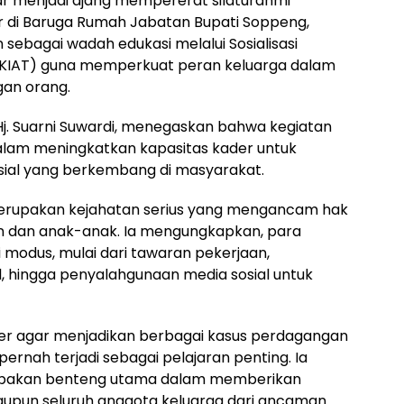
r menjadi ajang mempererat silaturahmi
r di Baruga Rumah Jabatan Bupati Soppeng,
 sebagai wadah edukasi melalui Sosialisasi
g (KIAT) guna memperkuat peran keluarga dalam
an orang.
j. Suarni Suwardi, menegaskan bahwa kegiatan
 dalam meningkatkan kapasitas kader untuk
ial yang berkembang di masyarakat.
erupakan kejahatan serius yang mengancam hak
n dan anak-anak. Ia mengungkapkan, para
modus, mulai dari tawaran pekerjaan,
al, hingga penyalahgunaan media sosial untuk
ader agar menjadikan berbagai kasus perdagangan
rnah terjadi sebagai pelajaran penting. Ia
pakan benteng utama dalam memberikan
upun seluruh anggota keluarga dari ancaman