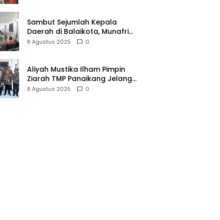
Diamankan
Sambut Sejumlah Kepala
Daerah di Balaikota, Munafri
Sharing Program Zero Waste
8 Agustus 2025
0
Makassar
Aliyah Mustika Ilham Pimpin
Ziarah TMP Panaikang Jelang
HUT RI ke-80
8 Agustus 2025
0