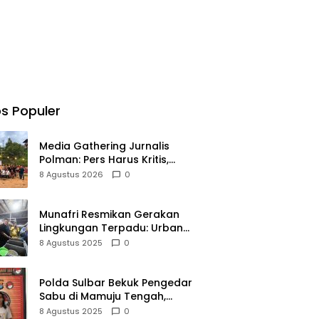
s Populer
Media Gathering Jurnalis
Polman: Pers Harus Kritis,
Pemerintah Dituntut Terbuka
8 Agustus 2026
0
Munafri Resmikan Gerakan
Lingkungan Terpadu: Urban
Farming, Maggot dan Bank
8 Agustus 2025
0
Sampah
Polda Sulbar Bekuk Pengedar
Sabu di Mamuju Tengah,
Barang Bukti 6 Saset
8 Agustus 2025
0