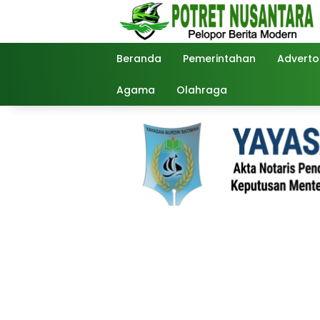
Langsung
ke
konten
Beranda
Pemerintahan
Advertor
Agama
Olahraga