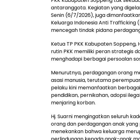
PKK Kabupaten Soppeng tak sekada
antaranggota. Kegiatan yang digela
Senin (6/7/2026), juga dimanfaatkan
Keluarga Indonesia Anti Traffickin
mencegah tindak pidana perdagang
Ketua TP PKK Kabupaten Soppeng, H
rutin PKK memiliki peran strategis
menghadapi berbagai persoalan sos
Menurutnya, perdagangan orang m
asasi manusia, terutama perempua
pelaku kini memanfaatkan berbagai 
pendidikan, pernikahan, adopsi ileg
menjaring korban.
Hj. Suarni mengingatkan seluruh k
orang dan perdagangan anak yang pe
menekankan bahwa keluarga meru
perlindungan kepada anak-anak ma