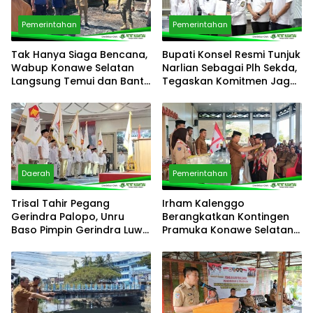
Pemerintahan
Pemerintahan
Tak Hanya Siaga Bencana,
Bupati Konsel Resmi Tunjuk
Wabup Konawe Selatan
Narlian Sebagai Plh Sekda,
Langsung Temui dan Bantu
Tegaskan Komitmen Jaga
Korban Kebakaran di
Pelayanan Publik
Palangga
Daerah
Pemerintahan
Trisal Tahir Pegang
Irham Kalenggo
Gerindra Palopo, Unru
Berangkatkan Kontingen
Baso Pimpin Gerindra Luwu
Pramuka Konawe Selatan
Timur
ke Jamnas XII 2026,
Siapkan Generasi
Berkarkter di Kancah
Nasional