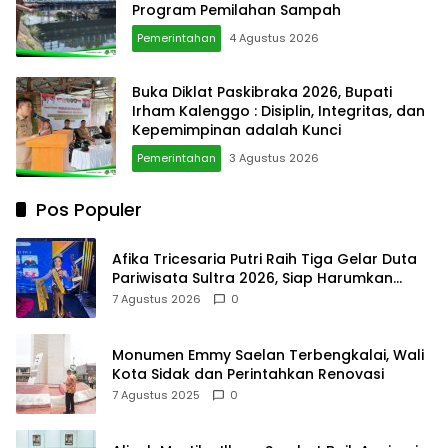
Program Pemilahan Sampah
Pemerintahan
4 Agustus 2026
Buka Diklat Paskibraka 2026, Bupati
Irham Kalenggo : Disiplin, Integritas, dan
Kepemimpinan adalah Kunci
Pemerintahan
3 Agustus 2026
Pos Populer
Afika Tricesaria Putri Raih Tiga Gelar Duta
Pariwisata Sultra 2026, Siap Harumkan
Nama Daerah di Tingkat Nasional
7 Agustus 2026
0
Monumen Emmy Saelan Terbengkalai, Wali
Kota Sidak dan Perintahkan Renovasi
7 Agustus 2025
0