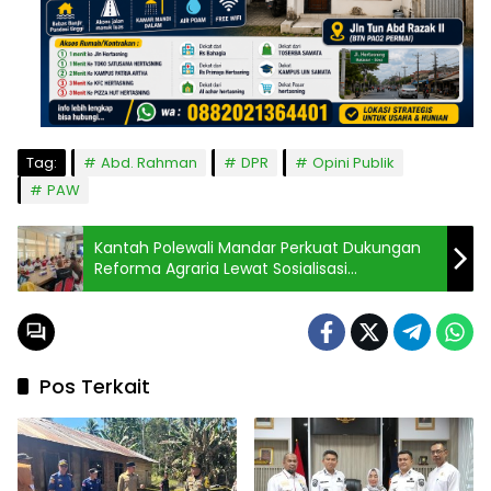
Tag:
Abd. Rahman
DPR
Opini Publik
PAW
Kantah Polewali Mandar Perkuat Dukungan
Reforma Agraria Lewat Sosialisasi
Redistribusi Tanah
Pos Terkait