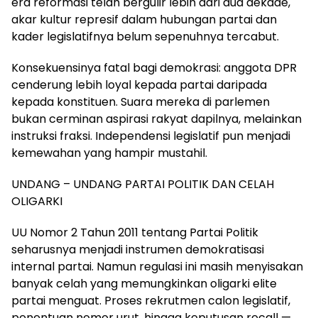
era reformasi telah bergulir lebih dari dua dekade,
akar kultur represif dalam hubungan partai dan
kader legislatifnya belum sepenuhnya tercabut.
Konsekuensinya fatal bagi demokrasi: anggota DPR
cenderung lebih loyal kepada partai daripada
kepada konstituen. Suara mereka di parlemen
bukan cerminan aspirasi rakyat dapilnya, melainkan
instruksi fraksi. Independensi legislatif pun menjadi
kemewahan yang hampir mustahil.
UNDANG – UNDANG PARTAI POLITIK DAN CELAH
OLIGARKI
UU Nomor 2 Tahun 2011 tentang Partai Politik
seharusnya menjadi instrumen demokratisasi
internal partai. Namun regulasi ini masih menyisakan
banyak celah yang memungkinkan oligarki elite
partai menguat. Proses rekrutmen calon legislatif,
penentuan nomor urut, hingga keputusan recall —