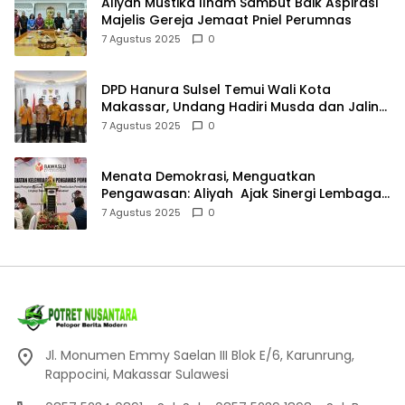
Aliyah Mustika Ilham Sambut Baik Aspirasi
Majelis Gereja Jemaat Pniel Perumnas
7 Agustus 2025
0
DPD Hanura Sulsel Temui Wali Kota
Makassar, Undang Hadiri Musda dan Jalin
Sinergi
7 Agustus 2025
0
Menata Demokrasi, Menguatkan
Pengawasan: Aliyah Ajak Sinergi Lembaga
Pengawas Pemilu
7 Agustus 2025
0
Jl. Monumen Emmy Saelan III Blok E/6, Karunrung,
Rappocini, Makassar Sulawesi