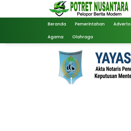
Langsung
ke
konten
Beranda
Pemerintahan
Advertor
Agama
Olahraga