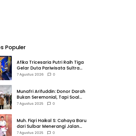
s Populer
Afika Tricesaria Putri Raih Tiga
Gelar Duta Pariwisata Sultra
2026, Siap Harumkan Nama
7 Agustus 2026
0
Daerah di Tingkat Nasional
Munafri Arifuddin: Donor Darah
Bukan Seremonial, Tapi Soal
Kemanusiaan
7 Agustus 2025
0
Muh. Fiqri Haikal S: Cahaya Baru
dari Sulbar Menerangi Jalan
Prestasi
7 Agustus 2025
0