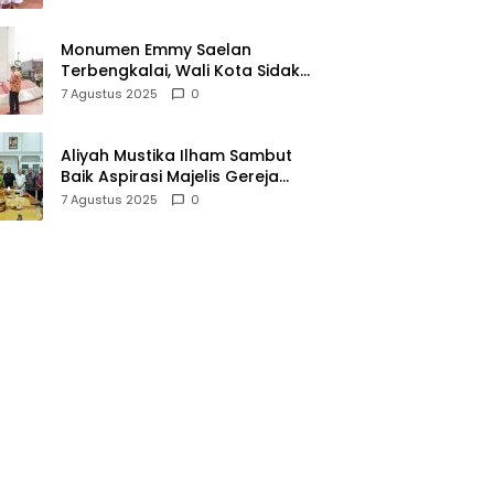
Monumen Emmy Saelan
Terbengkalai, Wali Kota Sidak
dan Perintahkan Renovasi
7 Agustus 2025
0
Aliyah Mustika Ilham Sambut
Baik Aspirasi Majelis Gereja
Jemaat Pniel Perumnas
7 Agustus 2025
0