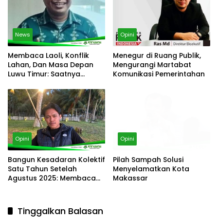
News
Opini
Membaca Laoli, Konflik
Menegur di Ruang Publik,
Lahan, Dan Masa Depan
Mengurangi Martabat
Luwu Timur: Saatnya
Komunikasi Pemerintahan
Membangun Jalan Tengah
Opini
Opini
Bangun Kesadaran Kolektif
Pilah Sampah Solusi
Satu Tahun Setelah
Menyelamatkan Kota
Agustus 2025: Membaca
Makassar
kembali arah gerakan kita
Tinggalkan Balasan