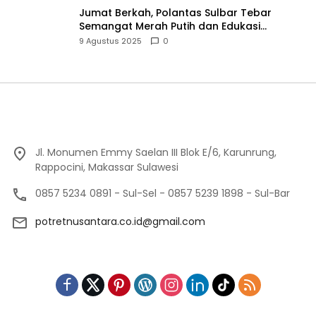
Jumat Berkah, Polantas Sulbar Tebar
Semangat Merah Putih dan Edukasi
Keselamatan Lalu Lintas
9 Agustus 2025
0
Jl. Monumen Emmy Saelan III Blok E/6, Karunrung,
Rappocini, Makassar Sulawesi
0857 5234 0891 - Sul-Sel - 0857 5239 1898 - Sul-Bar
potretnusantara.co.id@gmail.com