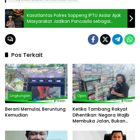
Kasatlantas Polres Soppeng IPTU Asdar Ajak
Masyarakat Jadikan Pancasila sebagai
Pedoman Persatuan Bangsa
Pos Terkait
Lingkungan
Opini
Berani Memulai, Beruntung
Ketika Tambang Rakyat
Kemudian
Dihentikan: Negara Wajib
Membuka Jalan, Bukan
Menutup Harapan