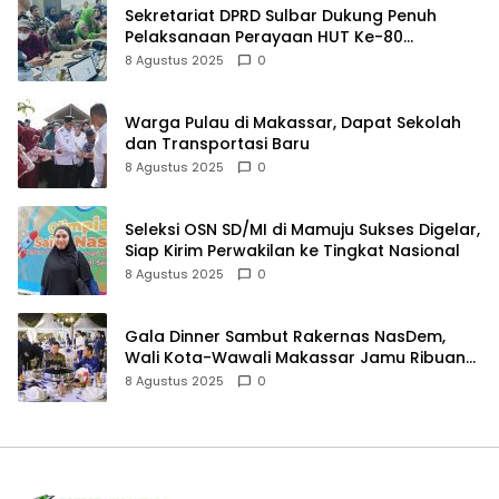
Sekretariat DPRD Sulbar Dukung Penuh
Pelaksanaan Perayaan HUT Ke-80
Kemerdekaan RI
8 Agustus 2025
0
Warga Pulau di Makassar, Dapat Sekolah
dan Transportasi Baru
8 Agustus 2025
0
Seleksi OSN SD/MI di Mamuju Sukses Digelar,
Siap Kirim Perwakilan ke Tingkat Nasional
8 Agustus 2025
0
Gala Dinner Sambut Rakernas NasDem,
Wali Kota-Wawali Makassar Jamu Ribuan
Kader se-Indonesia
8 Agustus 2025
0