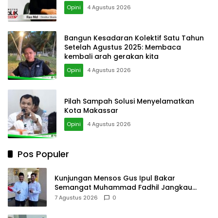
Opini
4 Agustus 2026
Bangun Kesadaran Kolektif Satu Tahun
Setelah Agustus 2025: Membaca
kembali arah gerakan kita
Opini
4 Agustus 2026
Pilah Sampah Solusi Menyelamatkan
Kota Makassar
Opini
4 Agustus 2026
Pos Populer
Kunjungan Mensos Gus Ipul Bakar
Semangat Muhammad Fadhil Jangkau
Anak Keluarga Sangat Kurang Mampu
7 Agustus 2026
0