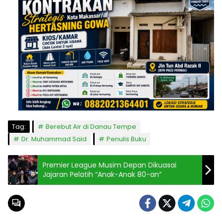
Tag:
Berebut Air di Danau Tempe
Dr. Muhammad Said
Penulis Buku
Premier League Musim Depan Dikuasai
Jajaran Pelatih “Anak-Anak 80-an”