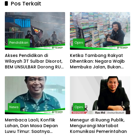
Pos Terkait
Pendidikan
Opini
Akses Pendidikan di
Ketika Tambang Rakyat
Wilayah 3T Sulbar Disorot,
Dihentikan: Negara Wajib
BEM UNSULBAR Dorong RUU
Membuka Jalan, Bukan
Sisdiknas
Menutup Harapan
News
Opini
Membaca Laoli, Konflik
Menegur di Ruang Publik,
Lahan, Dan Masa Depan
Mengurangi Martabat
Luwu Timur: Saatnya
Komunikasi Pemerintahan