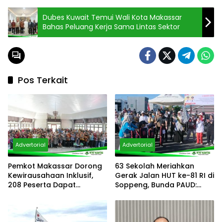
Dubes Kuwait Temui Wali Kota Makassar
Bahas Peluang Kerja Sama Lintas Sektor
Pos Terkait
Advertorial
Advertorial
Pemkot Makassar Dorong
63 Sekolah Meriahkan
Kewirausahaan Inklusif,
Gerak Jalan HUT ke-81 RI di
208 Peserta Dapat
Soppeng, Bunda PAUD:
Penguatan Usaha
“Kalian Semua Adalah
Juara”