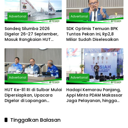
Advertorial
Advertorial
Sandeq Silumba 2026
SDK Optimis Temuan BPK
Digelar 26-27 September,
Tuntas Pekan Ini, Rp2,8
Masuk Rangkaian HUT
Miliar Sudah Diselesaikan
Sulbar dan Targetkan
Pertahankan Status KEN
Advertorial
Advertorial
HUT Ke-81 RI di Sulbar Mulai
Hadapi Kemarau Panjang,
Dipersiapkan, Upacara
Appi Minta PDAM Makassar
Digelar di Lapangan
Jaga Pelayanan, hingga
Ahmad Kirang
Integritas Pegawai
Tinggalkan Balasan