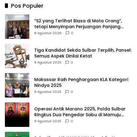
Pos Populer
“S2 yang Terlihat Biasa di Mata Orang”,
tetapi Menyimpan Perjuangan Panjang
yang Tidak Semua Orang Tahu
8 Agustus 2026
0
Tiga Kandidat Sekda Sulbar Terpilih, Pansel:
Semua Aspek Dinilai Ketat
9 Agustus 2025
0
Makassar Raih Penghargaan KLA Kategori
Nindya 2025
9 Agustus 2025
0
Operasi Antik Marano 2025, Polda Sulbar
Ringkus Dua Pengedar Sabu di Mamuju
Tengah
9 Agustus 2025
0