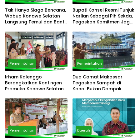
Tak Hanya Siaga Bencana,
Bupati Konsel Resmi Tunjuk
Wabup Konawe Selatan
Narlian Sebagai Plh Sekda,
Langsung Temui dan Bantu
Tegaskan Komitmen Jaga
Korban Kebakaran di
Pelayanan Publik
Palangga
Pemerintahan
Pemerintahan
Irham Kalenggo
Dua Camat Makassar
Berangkatkan Kontingen
Tegaskan Sampah di
Pramuka Konawe Selatan
Kanal Bukan Dampak
ke Jamnas XII 2026,
Program Pemilahan
Siapkan Generasi
Sampah
Berkarkter di Kancah
Nasional
Pemerintahan
Daerah