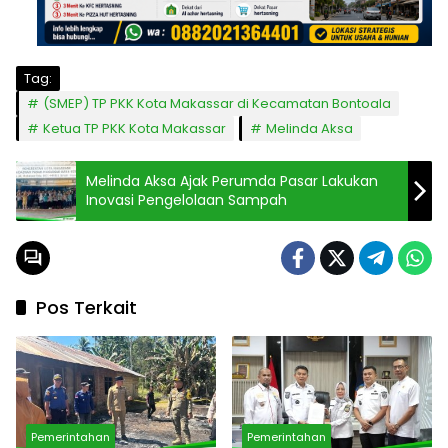
Tag:
(SMEP) TP PKK Kota Makassar di Kecamatan Bontoala
Ketua TP PKK Kota Makassar
Melinda Aksa
Melinda Aksa Ajak Perumda Pasar Lakukan
Inovasi Pengelolaan Sampah
Pos Terkait
Pemerintahan
Pemerintahan