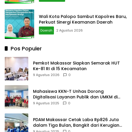
Wali Kota Palopo Sambut Kapolres Baru,
Perkuat Sinergi Keamanan Daerah
Daerah
2 Agustus 2026
Pos Populer
Pemkot Makassar Siapkan Semarak HUT
Ke-81 RI di 15 Kecamatan
9 Agustus 2026
0
Mahasiswa KKN-T Unhas Dorong
Digitalisasi Layanan Publik dan UMKM di
Desa Moncongloe
9 Agustus 2025
0
PDAM Makassar Cetak Laba Rp826 Juta
dalam Tiga Bulan, Bangkit dari Kerugian
Rp5,2 Miliar
9 Agustus 2025
0