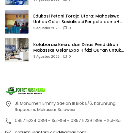
Edukasi Petani Toraja Utara: Mahasiswa
Unhas Gelar Sosialisasi Pengelolaan pH
Tanah
9 Agustus 2025
0
Kolaborasi Kesra dan Dinas Pendidikan
Makassar Gelar Expo Hifdzi Qur’an untuk
Pelajar SMP
9 Agustus 2025
0
Jl. Monumen Emmy Saelan III Blok E/6, Karunrung,
Rappocini, Makassar Sulawesi
0857 5234 0891 - Sul-Sel - 0857 5239 1898 - Sul-Bar
potretnusantara.co.id@gmail.com