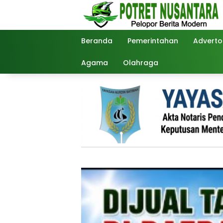
Langsung
ke
konten
Beranda
Pemerintahan
Advertor
Agama
Olahraga