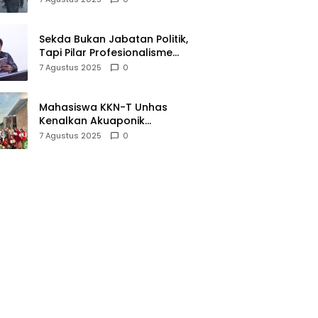
dan Integritas Kerja
Sekda Bukan Jabatan Politik,
Tapi Pilar Profesionalisme
Daerah
7 Agustus 2025
0
Mahasiswa KKN-T Unhas
Kenalkan Akuaponik
Sederhana untuk Dukung
7 Agustus 2025
0
Pangan Mandiri