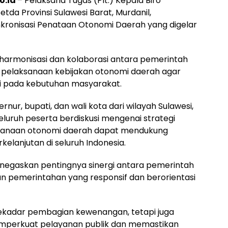
o.id
– Pelaksana Tugas (Plt.) Kepala Biro
Setda Provinsi Sulawesi Barat, Murdanil,
nkronisasi Penataan Otonomi Daerah yang digelar
 harmonisasi dan kolaborasi antara pemerintah
 pelaksanaan kebijakan otonomi daerah agar
tasi pada kebutuhan masyarakat.
rnur, bupati, dan wali kota dari wilayah Sulawesi,
eluruh peserta berdiskusi mengenai strategi
ksanaan otonomi daerah dapat mendukung
lanjutan di seluruh Indonesia.
negaskan pentingnya sinergi antara pemerintah
 pemerintahan yang responsif dan berorientasi
ekadar pembagian kewenangan, tetapi juga
mperkuat pelayanan publik dan memastikan