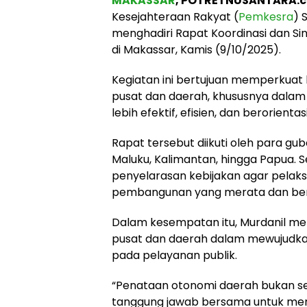
MAKASSAR
, POTRETNUSANTARA.c
Kesejahteraan Rakyat (
Pemkesra
) 
menghadiri Rapat Koordinasi dan Si
di Makassar, Kamis (9/10/2025).
Kegiatan ini bertujuan memperkuat
pusat dan daerah, khususnya dalam
lebih efektif, efisien, dan berorien
Rapat tersebut diikuti oleh para gube
Maluku, Kalimantan, hingga Papua. S
penyelarasan kebijakan agar pela
pembangunan yang merata dan berke
Dalam kesempatan itu, Murdanil me
pusat dan daerah dalam mewujudkan
pada pelayanan publik.
“Penataan otonomi daerah bukan s
tanggung jawab bersama untuk me