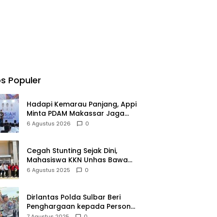
s Populer
Hadapi Kemarau Panjang, Appi
Minta PDAM Makassar Jaga
Pelayanan, hingga Integritas
6 Agustus 2026
0
Pegawai
Cegah Stunting Sejak Dini,
Mahasiswa KKN Unhas Bawa
Edukasi Gizi Lewat Penyuluhan
6 Agustus 2025
0
dan Permainan
Dirlantas Polda Sulbar Beri
Penghargaan kepada Personel
Berprestasi, Dorong Semangat
7 Agustus 2025
0