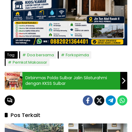
Tag:
Doa bersama
Forkopimda
Pemkot Makassar
Dirbinmas Polda Sulbar Jalin Silaturahmi
dengan KKSS Sulbar
Pos Terkait