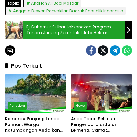
Topik:
Andi Ian Ali Baal Masdar
Anggota Dewan Perwakilan Daerah Republik Indonesia
Pj Gubernur Sulbar Laksanakan Program
Tanam Jagung Serentak 1 Juta Hektar
Pos Terkait
Peristiwa
News
Kemarau Panjang Landa
Asap Tebal Selimuti
Polman, Warga
Pengendara di Jalan
Katumbangan Andalkan
Leimena, Camat
Sungai Maloso untuk Air
Panakkukang Gerak Cepat