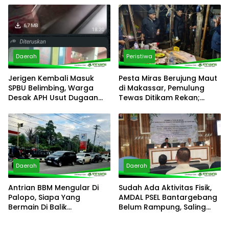
Konsumsi
Respons Aduan Warga
Daerah
Peristiwa
Jerigen Kembali Masuk
Pesta Miras Berujung Maut
SPBU Belimbing, Warga
di Makassar, Pemulung
Desak APH Usut Dugaan
Tewas Ditikam Rekan;
Pelanggaran Distribusi BBM
Polsek Manggala Buru
Pelaku
Daerah
Daerah
Antrian BBM Mengular Di
Sudah Ada Aktivitas Fisik,
Palopo, Siapa Yang
AMDAL PSEL Bantargebang
Bermain Di Balik
Belum Rampung, Saling
Kelangkaan?
Lempar Tanggung Jawab
Mencuat