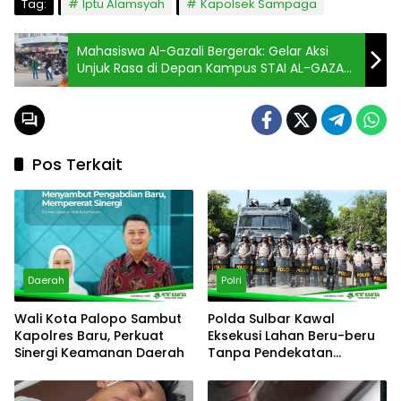
Tag:
Iptu Alamsyah
Kapolsek Sampaga
Mahasiswa Al-Gazali Bergerak: Gelar Aksi
Unjuk Rasa di Depan Kampus STAI AL-GAZALI
Bulukumba, Ada apa?
Pos Terkait
Daerah
Polri
Wali Kota Palopo Sambut
Polda Sulbar Kawal
Kapolres Baru, Perkuat
Eksekusi Lahan Beru-beru
Sinergi Keamanan Daerah
Tanpa Pendekatan
Represif