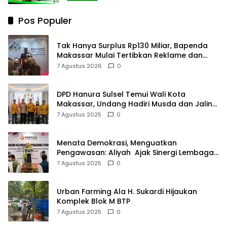
Pos Populer
Tak Hanya Surplus Rp130 Miliar, Bapenda
Makassar Mulai Tertibkan Reklame dan
Kejar Penunggak Pajak
7 Agustus 2026
0
DPD Hanura Sulsel Temui Wali Kota
Makassar, Undang Hadiri Musda dan Jalin
Sinergi
7 Agustus 2025
0
Menata Demokrasi, Menguatkan
Pengawasan: Aliyah Ajak Sinergi Lembaga
Pengawas Pemilu
7 Agustus 2025
0
Urban Farming Ala H. Sukardi Hijaukan
Komplek Blok M BTP
7 Agustus 2025
0