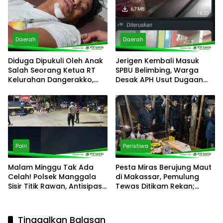
Daerah
Daerah
Diduga Dipukuli Oleh Anak
Jerigen Kembali Masuk
Salah Seorang Ketua RT
SPBU Belimbing, Warga
Kelurahan Dangerakko,
Desak APH Usut Dugaan
Korban Desak Polisi
Pelanggaran Distribusi BBM
Bertindak Cepat
Polri
Peristiwa
Malam Minggu Tak Ada
Pesta Miras Berujung Maut
Celah! Polsek Manggala
di Makassar, Pemulung
Sisir Titik Rawan, Antisipasi
Tewas Ditikam Rekan;
Balap Liar hingga
Polsek Manggala Buru
Kriminalitas Jalanan
Pelaku
Tinggalkan Balasan