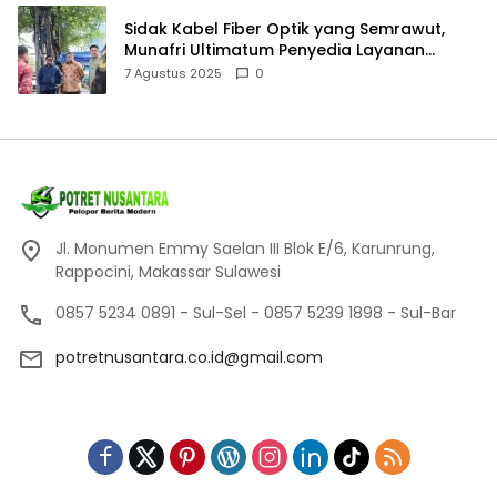
Sidak Kabel Fiber Optik yang Semrawut,
Munafri Ultimatum Penyedia Layanan
Internet Tanpa Izin
7 Agustus 2025
0
Jl. Monumen Emmy Saelan III Blok E/6, Karunrung,
Rappocini, Makassar Sulawesi
0857 5234 0891 - Sul-Sel - 0857 5239 1898 - Sul-Bar
potretnusantara.co.id@gmail.com