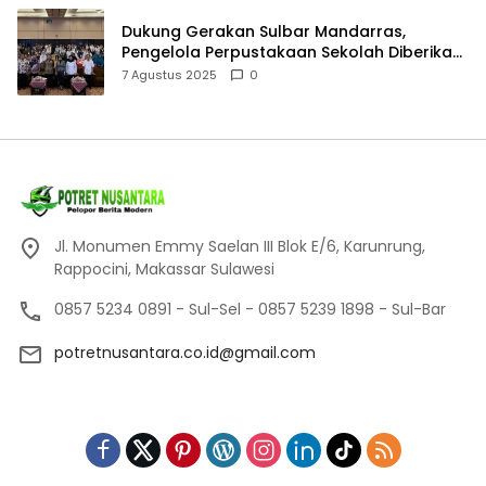
Dukung Gerakan Sulbar Mandarras,
Pengelola Perpustakaan Sekolah Diberikan
Pembekalan Khusus
7 Agustus 2025
0
Jl. Monumen Emmy Saelan III Blok E/6, Karunrung,
Rappocini, Makassar Sulawesi
0857 5234 0891 - Sul-Sel - 0857 5239 1898 - Sul-Bar
potretnusantara.co.id@gmail.com