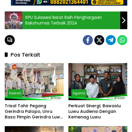
KPU Sulawesi Barat Raih Penghargaan
Bakohumas Terbaik 2024
Pos Terkait
Daerah
Agama
Trisal Tahir Pegang
Perkuat Sinergi; Bawaslu
Gerindra Palopo, Unru
Luwu Audiensi Dengan
Baso Pimpin Gerindra Luwu
Kemenag Luwu
Timur