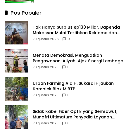
Pos Populer
Tak Hanya Surplus Rp130 Miliar, Bapenda
Makassar Mulai Tertibkan Reklame dan
Kejar Penunggak Pajak
7 Agustus 2026
0
Menata Demokrasi, Menguatkan
Pengawasan: Aliyah Ajak Sinergi Lembaga
Pengawas Pemilu
7 Agustus 2025
0
Urban Farming Ala H. Sukardi Hijaukan
Komplek Blok M BTP
7 Agustus 2025
0
Sidak Kabel Fiber Optik yang Semrawut,
Munafri Ultimatum Penyedia Layanan
Internet Tanpa Izin
7 Agustus 2025
0