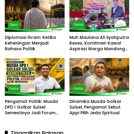
Opini
Politik
Diplomasi Ihram: Ketika
‎Muh Maulana Ali Syahputra
Keheningan Menjadi
Reses, Komitmen Kawal
Bahasa Politik
Aspirasi Warga Mandonga
– Puuwatu
Politik
Politik
Pengamat Politik: Musda
Dinamika Musda Golkar
DPD I Golkar Sulsel
Sulsel, Pengamat Sebut
Semestinya Jadi Forum
Appi Pilih Jeda Spiritual
Pembelajaran Politik, Bukan
Arena Saling Mencederai
Tinggalkan Balasan