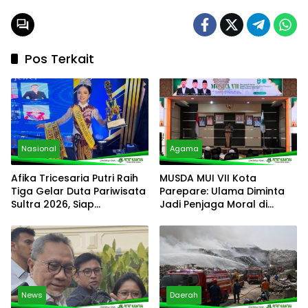
Pos Terkait
Nasional
Agama
Afika Tricesaria Putri Raih
MUSDA MUI VII Kota
Tiga Gelar Duta Pariwisata
Parepare: Ulama Diminta
Sultra 2026, Siap
Jadi Penjaga Moral di
Harumkan Nama Daerah di
Tengah Derasnya Arus
Tingkat Nasional
Digital
News
Daerah