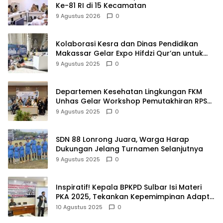
Ke-81 RI di 15 Kecamatan
9 Agustus 2026
0
Kolaborasi Kesra dan Dinas Pendidikan
Makassar Gelar Expo Hifdzi Qur’an untuk
Pelajar SMP
9 Agustus 2025
0
Departemen Kesehatan Lingkungan FKM
Unhas Gelar Workshop Pemutakhiran RPS
untuk Perkuat Kualitas Pendidikan
9 Agustus 2025
0
SDN 88 Lonrong Juara, Warga Harap
Dukungan Jelang Turnamen Selanjutnya
9 Agustus 2025
0
Inspiratif! Kepala BPKPD Sulbar Isi Materi
PKA 2025, Tekankan Kepemimpinan Adaptif
dan Akuntabel
10 Agustus 2025
0