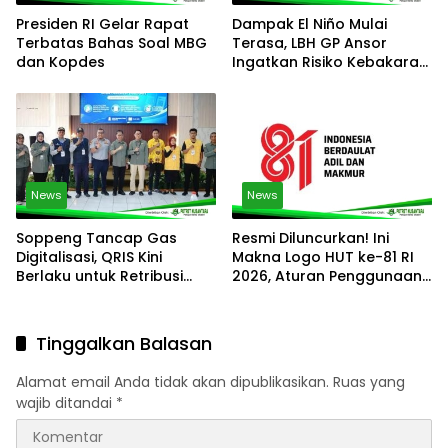
Presiden RI Gelar Rapat
Dampak El Niño Mulai
Terbatas Bahas Soal MBG
Terasa, LBH GP Ansor
dan Kopdes
Ingatkan Risiko Kebakaran
TPST Bantargebang Dan
TPA Sumur Batu
News
News
Soppeng Tancap Gas
Resmi Diluncurkan! Ini
Digitalisasi, QRIS Kini
Makna Logo HUT ke-81 RI
Berlaku untuk Retribusi
2026, Aturan Penggunaan
Parkir dan Kebersihan
dan Link Download
Resminya
Tinggalkan Balasan
Alamat email Anda tidak akan dipublikasikan.
Ruas yang
wajib ditandai
*