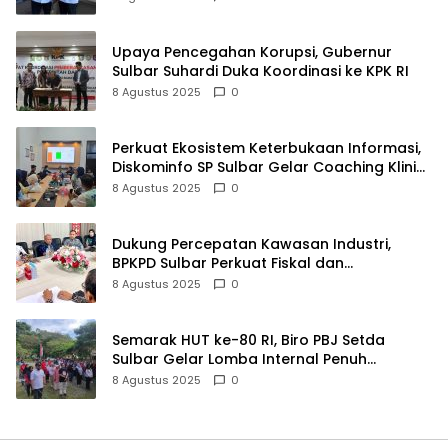
Upaya Pencegahan Korupsi, Gubernur
Sulbar Suhardi Duka Koordinasi ke KPK RI
8 Agustus 2025
0
Perkuat Ekosistem Keterbukaan Informasi,
Diskominfo SP Sulbar Gelar Coaching Klinik
PPID
8 Agustus 2025
0
Dukung Percepatan Kawasan Industri,
BPKPD Sulbar Perkuat Fiskal dan
Perencanaan Pendapatan
8 Agustus 2025
0
Semarak HUT ke-80 RI, Biro PBJ Setda
Sulbar Gelar Lomba Internal Penuh
Kebersamaan
8 Agustus 2025
0