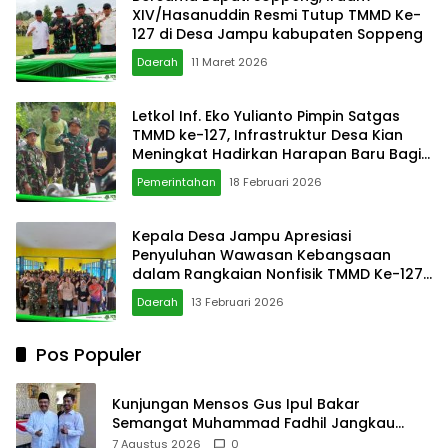
XIV/Hasanuddin Resmi Tutup TMMD Ke-
127 di Desa Jampu kabupaten Soppeng
Daerah
11 Maret 2026
Letkol Inf. Eko Yulianto Pimpin Satgas
TMMD ke-127, Infrastruktur Desa Kian
Meningkat Hadirkan Harapan Baru Bagi
Masyarakat Desa
Pemerintahan
18 Februari 2026
Kepala Desa Jampu Apresiasi
Penyuluhan Wawasan Kebangsaan
dalam Rangkaian Nonfisik TMMD Ke-127
Kodim 1423
Daerah
13 Februari 2026
Pos Populer
Kunjungan Mensos Gus Ipul Bakar
Semangat Muhammad Fadhil Jangkau
Anak Keluarga Sangat Kurang Mampu
7 Agustus 2026
0