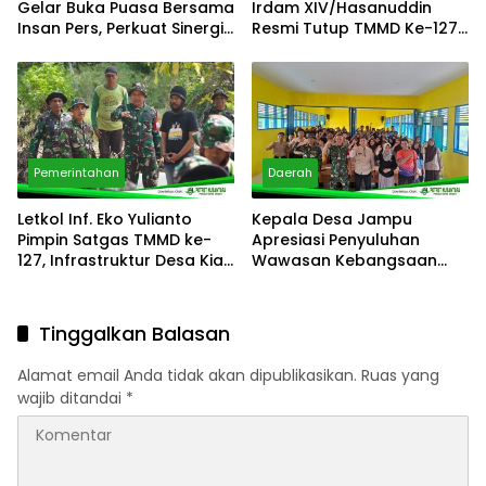
Gelar Buka Puasa Bersama
Irdam XIV/Hasanuddin
Insan Pers, Perkuat Sinergi
Resmi Tutup TMMD Ke-127
untuk Kondusivitas Daerah
di Desa Jampu kabupaten
Soppeng
Pemerintahan
Daerah
Letkol Inf. Eko Yulianto
Kepala Desa Jampu
Pimpin Satgas TMMD ke-
Apresiasi Penyuluhan
127, Infrastruktur Desa Kian
Wawasan Kebangsaan
Meningkat Hadirkan
dalam Rangkaian Nonfisik
Harapan Baru Bagi
TMMD Ke-127 Kodim 1423
Masyarakat Desa
Tinggalkan Balasan
Alamat email Anda tidak akan dipublikasikan.
Ruas yang
wajib ditandai
*