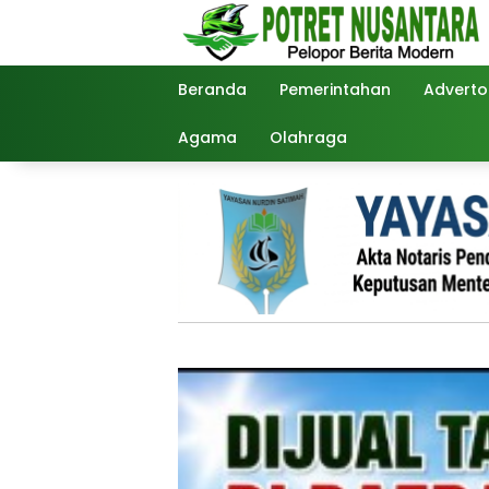
Langsung
ke
konten
Beranda
Pemerintahan
Advertor
Agama
Olahraga