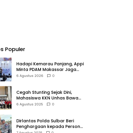
s Populer
Hadapi Kemarau Panjang, Appi
Minta PDAM Makassar Jaga
Pelayanan, hingga Integritas
6 Agustus 2026
0
Pegawai
Cegah Stunting Sejak Dini,
Mahasiswa KKN Unhas Bawa
Edukasi Gizi Lewat Penyuluhan
6 Agustus 2025
0
dan Permainan
Dirlantas Polda Sulbar Beri
Penghargaan kepada Personel
Berprestasi, Dorong Semangat
7 Agustus 2025
0