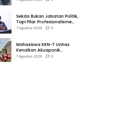
dan Integritas Kerja
Sekda Bukan Jabatan Politik,
Tapi Pilar Profesionalisme
Daerah
7 Agustus 2025
0
Mahasiswa KKN-T Unhas
Kenalkan Akuaponik
Sederhana untuk Dukung
7 Agustus 2025
0
Pangan Mandiri