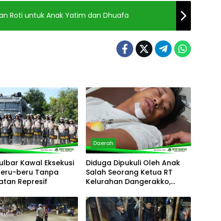
kan Roti untuk Anak Yatim dan Dhuafa
Daerah
ulbar Kawal Eksekusi
Diduga Dipukuli Oleh Anak
Beru-beru Tanpa
Salah Seorang Ketua RT
atan Represif
Kelurahan Dangerakko,
Korban Desak Polisi
Bertindak Cepat