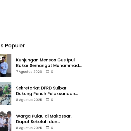
s Populer
Kunjungan Mensos Gus Ipul
Bakar Semangat Muhammad
Fadhil Jangkau Anak Keluarga
7 Agustus 2026
0
Sangat Kurang Mampu
Sekretariat DPRD Sulbar
Dukung Penuh Pelaksanaan
Perayaan HUT Ke-80
8 Agustus 2025
0
Kemerdekaan RI
Warga Pulau di Makassar,
Dapat Sekolah dan
Transportasi Baru
8 Agustus 2025
0