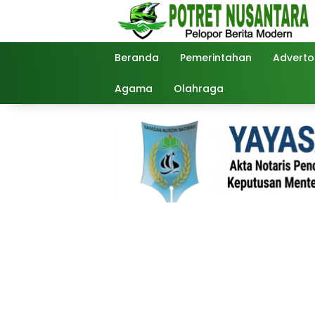
Langsung
ke
konten
Beranda
Pemerintahan
Advertor
Agama
Olahraga