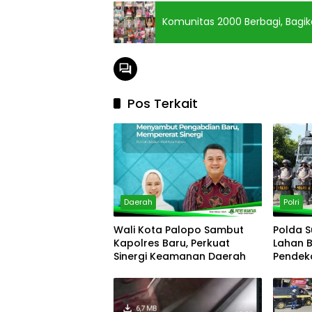
Komunitas 2000 Berbagi, Bagi
Pos Terkait
Daerah
Polri
Wali Kota Palopo Sambut
Polda S
Kapolres Baru, Perkuat
Lahan 
Sinergi Keamanan Daerah
Pendek