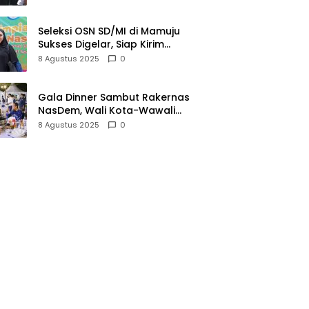
Seleksi OSN SD/MI di Mamuju
Sukses Digelar, Siap Kirim
Perwakilan ke Tingkat Nasional
8 Agustus 2025
0
Gala Dinner Sambut Rakernas
NasDem, Wali Kota-Wawali
Makassar Jamu Ribuan Kader
8 Agustus 2025
0
se-Indonesia