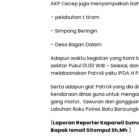
AKP Cecep juga menyampaikan bahwa
– pelabuhan t tiram
– ⁠Simpang Beringin
– Desa Bagan Dalam
Adapun waktu kegiatan yang kami lak
sekitar Pukul 01.00 WIB – Selesai, d
melaksanakan Patroli yaitu IPDA H 
Serta adapun giat Patroli yang dia
kendaraan dinas guna untuk mengant
gang motor, tawuran dan gangguan 
Labuhan Ruku Polres Batu Bara.ung
(
Laporan Reporter Kaparwil Suma
Bapak Ismail Sitompul Sh,Mh
)