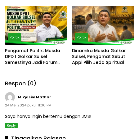
– Puuwatu
Politik
Politik
Pengamat Politik: Musda
Dinamika Musda Golkar
DPD I Golkar Sulsel
Sulsel, Pengamat Sebut
Semestinya Jadi Forum
Appi Pilih Jeda Spiritual
Pembelajaran Politik, Bukan
Arena Saling Mencederai
Respon (0)
M. Qasim Mathar
24 Mei 2024 pukul 11:00 PM
Saya hanya ingin bertemu dengan JMS!
Reply
Tinggalkan Balasan