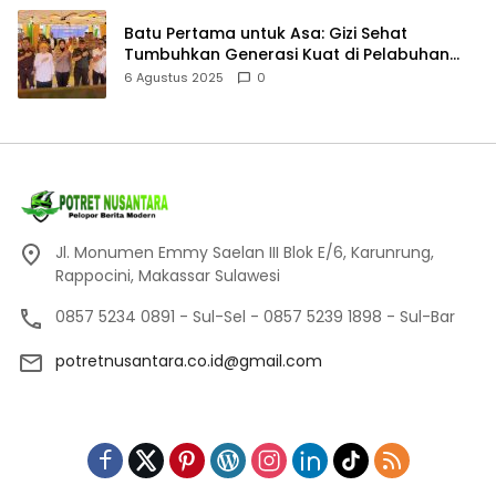
Batu Pertama untuk Asa: Gizi Sehat
Tumbuhkan Generasi Kuat di Pelabuhan
Makassar
6 Agustus 2025
0
Jl. Monumen Emmy Saelan III Blok E/6, Karunrung,
Rappocini, Makassar Sulawesi
0857 5234 0891 - Sul-Sel - 0857 5239 1898 - Sul-Bar
potretnusantara.co.id@gmail.com