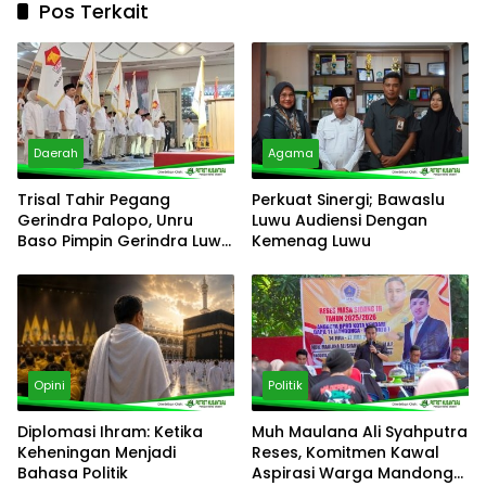
Pos Terkait
Daerah
Agama
Trisal Tahir Pegang
Perkuat Sinergi; Bawaslu
Gerindra Palopo, Unru
Luwu Audiensi Dengan
Baso Pimpin Gerindra Luwu
Kemenag Luwu
Timur
Opini
Politik
Diplomasi Ihram: Ketika
‎Muh Maulana Ali Syahputra
Keheningan Menjadi
Reses, Komitmen Kawal
Bahasa Politik
Aspirasi Warga Mandonga