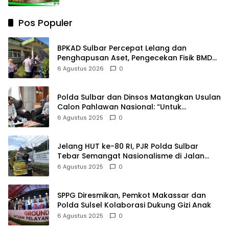
Pos Populer
BPKAD Sulbar Percepat Lelang dan
Penghapusan Aset, Pengecekan Fisik BMD
Berlanjut hingga 12 Agustus
6 Agustus 2026
0
Polda Sulbar dan Dinsos Matangkan Usulan
Calon Pahlawan Nasional: “Untuk
Menghormati Jasa Para Pahlawan”
6 Agustus 2025
0
Jelang HUT ke-80 RI, PJR Polda Sulbar
Tebar Semangat Nasionalisme di Jalan
Raya
6 Agustus 2025
0
SPPG Diresmikan, Pemkot Makassar dan
Polda Sulsel Kolaborasi Dukung Gizi Anak
6 Agustus 2025
0