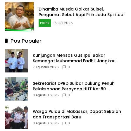
Dinamika Musda Golkar Sulsel,
Pengamat Sebut Appi Pilih Jeda Spiritual
Politik
16 Juli 2026
Pos Populer
Kunjungan Mensos Gus Ipul Bakar
Semangat Muhammad Fadhil Jangkau
Anak Keluarga Sangat Kurang Mampu
7 Agustus 2026
0
Sekretariat DPRD Sulbar Dukung Penuh
Pelaksanaan Perayaan HUT Ke-80
Kemerdekaan RI
8 Agustus 2025
0
Warga Pulau di Makassar, Dapat Sekolah
dan Transportasi Baru
8 Agustus 2025
0