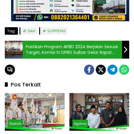
Tag:
SAH
SOPPENG
Pastikan Program APBD 2024 Berjalan Sesuai
Target, Komisi IV DPRD Sulbar Gelar Rapat
Monev
Pos Terkait
Daerah
Agama