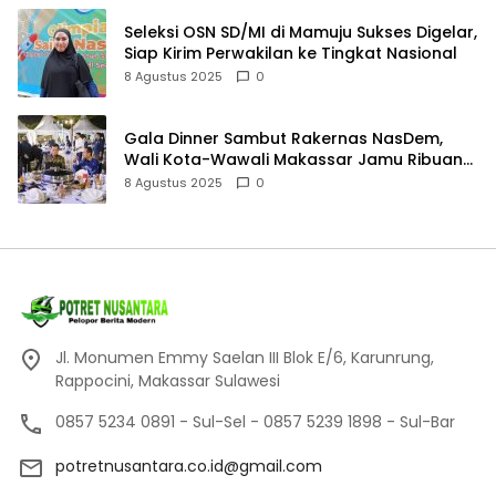
Seleksi OSN SD/MI di Mamuju Sukses Digelar,
Siap Kirim Perwakilan ke Tingkat Nasional
8 Agustus 2025
0
Gala Dinner Sambut Rakernas NasDem,
Wali Kota-Wawali Makassar Jamu Ribuan
Kader se-Indonesia
8 Agustus 2025
0
Jl. Monumen Emmy Saelan III Blok E/6, Karunrung,
Rappocini, Makassar Sulawesi
0857 5234 0891 - Sul-Sel - 0857 5239 1898 - Sul-Bar
potretnusantara.co.id@gmail.com