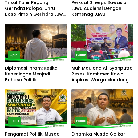
Trisal Tahir Pegang
Perkuat Sinergi; Bawaslu
Gerindra Palopo, Unru
Luwu Audiensi Dengan
Baso Pimpin Gerindra Luwu
Kemenag Luwu
Timur
Opini
Politik
Diplomasi Ihram: Ketika
‎Muh Maulana Ali Syahputra
Keheningan Menjadi
Reses, Komitmen Kawal
Bahasa Politik
Aspirasi Warga Mandonga
– Puuwatu
Politik
Politik
Pengamat Politik: Musda
Dinamika Musda Golkar