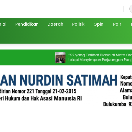
Sabtu, 8 Agustus 2026
ial
Pendidikan
Daerah
Politik
Opini
Polri
“S2 yang Terlihat Biasa di Mata Orang”,
tetapi Menyimpan Perjuangan Panjang
yang Tidak Semua Orang Tahu