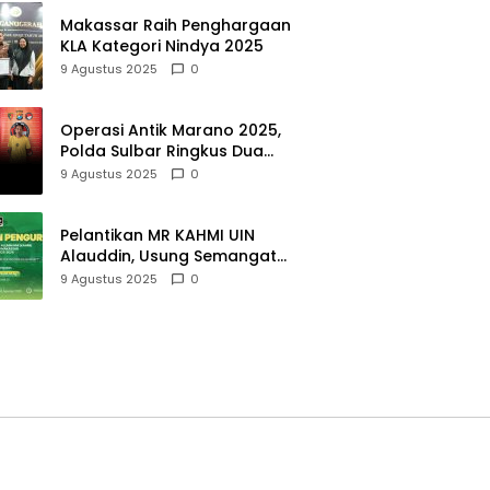
Makassar Raih Penghargaan
KLA Kategori Nindya 2025
9 Agustus 2025
0
Operasi Antik Marano 2025,
Polda Sulbar Ringkus Dua
Pengedar Sabu di Mamuju
9 Agustus 2025
0
Tengah
Pelantikan MR KAHMI UIN
Alauddin, Usung Semangat
“Indonesia Bangkit”
9 Agustus 2025
0