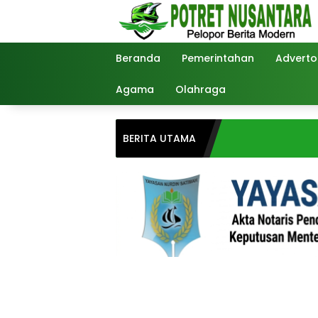
Langsung
ke
konten
Beranda
Pemerintahan
Advertor
Agama
Olahraga
BERITA UTAMA