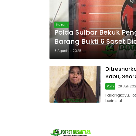
Hukum
Polda Sulbar Bekuk Pe
Barang Bukti 6 Saset 
8 Agustus 2025
Ditresnark
Sabu, Seor
Polri
28 Juli 20
Pasangkayu, Pot
berinisial…