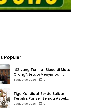
s Populer
“S2 yang Terlihat Biasa di Mata
Orang”, tetapi Menyimpan
Perjuangan Panjang yang
8 Agustus 2026
0
Tidak Semua Orang Tahu
Tiga Kandidat Sekda Sulbar
Terpilih, Pansel: Semua Aspek
Dinilai Ketat
9 Agustus 2025
0