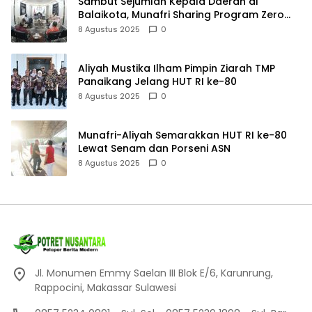
Sambut Sejumlah Kepala Daerah di
Balaikota, Munafri Sharing Program Zero
Waste Makassar
8 Agustus 2025
0
Aliyah Mustika Ilham Pimpin Ziarah TMP
Panaikang Jelang HUT RI ke-80
8 Agustus 2025
0
Munafri-Aliyah Semarakkan HUT RI ke-80
Lewat Senam dan Porseni ASN
8 Agustus 2025
0
Jl. Monumen Emmy Saelan III Blok E/6, Karunrung,
Rappocini, Makassar Sulawesi