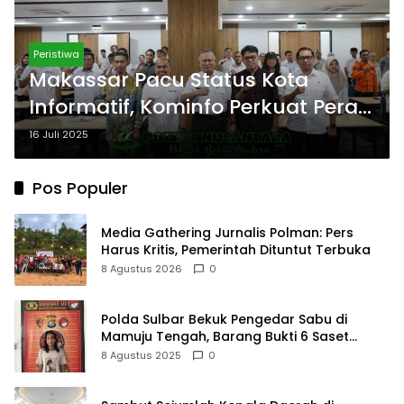
Peristiwa
Makassar Pacu Status Kota
Informatif, Kominfo Perkuat Peran
Strategis PPID
16 Juli 2025
Pos Populer
Media Gathering Jurnalis Polman: Pers
Harus Kritis, Pemerintah Dituntut Terbuka
8 Agustus 2026
0
Polda Sulbar Bekuk Pengedar Sabu di
Mamuju Tengah, Barang Bukti 6 Saset
Diamankan
8 Agustus 2025
0