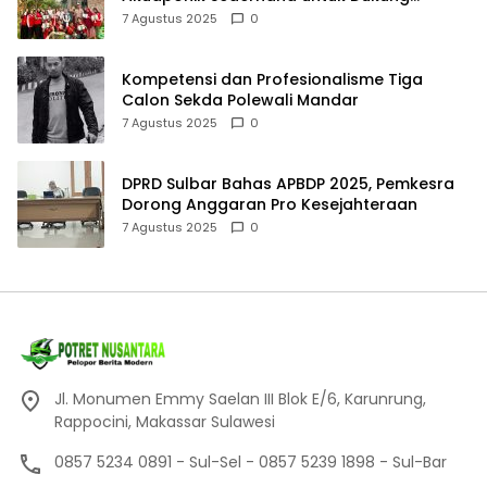
Pangan Mandiri
7 Agustus 2025
0
Kompetensi dan Profesionalisme Tiga
Calon Sekda Polewali Mandar
7 Agustus 2025
0
DPRD Sulbar Bahas APBDP 2025, Pemkesra
Dorong Anggaran Pro Kesejahteraan
7 Agustus 2025
0
Jl. Monumen Emmy Saelan III Blok E/6, Karunrung,
Rappocini, Makassar Sulawesi
0857 5234 0891 - Sul-Sel - 0857 5239 1898 - Sul-Bar