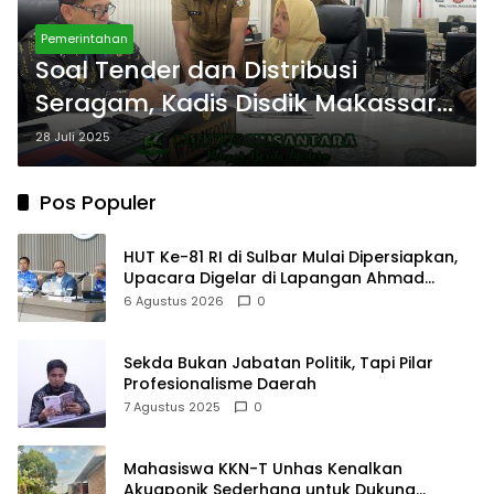
Pemerintahan
Soal Tender dan Distribusi
Seragam, Kadis Disdik Makassar
Angkat Bicara
28 Juli 2025
Pos Populer
HUT Ke-81 RI di Sulbar Mulai Dipersiapkan,
Upacara Digelar di Lapangan Ahmad
Kirang
6 Agustus 2026
0
Sekda Bukan Jabatan Politik, Tapi Pilar
Profesionalisme Daerah
7 Agustus 2025
0
Mahasiswa KKN-T Unhas Kenalkan
Akuaponik Sederhana untuk Dukung