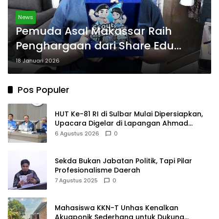
News
Pemuda Asal Makassar Raih
Penghargaan dari Share Edu
Indonesia Wilayah Sulsel
18 Januari 2026
Pos Populer
HUT Ke-81 RI di Sulbar Mulai Dipersiapkan,
Upacara Digelar di Lapangan Ahmad
Kirang
6 Agustus 2026
0
Sekda Bukan Jabatan Politik, Tapi Pilar
Profesionalisme Daerah
7 Agustus 2025
0
Mahasiswa KKN-T Unhas Kenalkan
Akuaponik Sederhana untuk Dukung