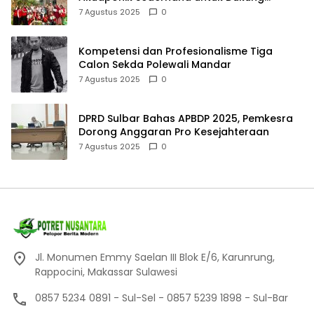
Pangan Mandiri
7 Agustus 2025
0
Kompetensi dan Profesionalisme Tiga
Calon Sekda Polewali Mandar
7 Agustus 2025
0
DPRD Sulbar Bahas APBDP 2025, Pemkesra
Dorong Anggaran Pro Kesejahteraan
7 Agustus 2025
0
Jl. Monumen Emmy Saelan III Blok E/6, Karunrung,
Rappocini, Makassar Sulawesi
0857 5234 0891 - Sul-Sel - 0857 5239 1898 - Sul-Bar