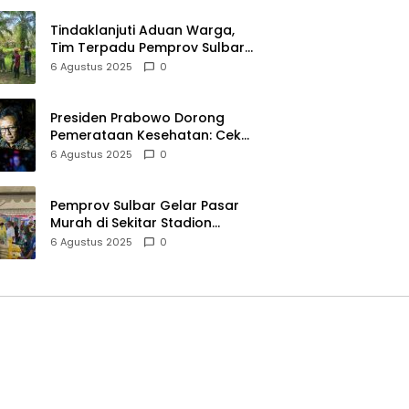
Tindaklanjuti Aduan Warga,
Tim Terpadu Pemprov Sulbar
Tinjau Dugaan Pencemaran
6 Agustus 2025
0
Limbah Perusahaan Sawit di
Baras Pasangkayu
Presiden Prabowo Dorong
Pemerataan Kesehatan: Cek
Kesehatan Gratis untuk 20
6 Agustus 2025
0
Juta Siswa dan 32 RS Baru
Pemprov Sulbar Gelar Pasar
Murah di Sekitar Stadion
Manakarra, Harga Beras Mulai
6 Agustus 2025
0
Mengalami Penurunan