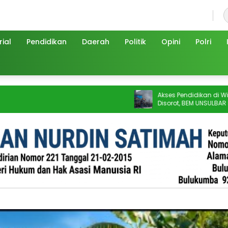
Kamis, 6 Agustus 2026
ial
Pendidikan
Daerah
Politik
Opini
Polri
Akses Pendidikan di Wilayah 3T Sulb
Disorot, BEM UNSULBAR Dorong RUU
Sisdiknas