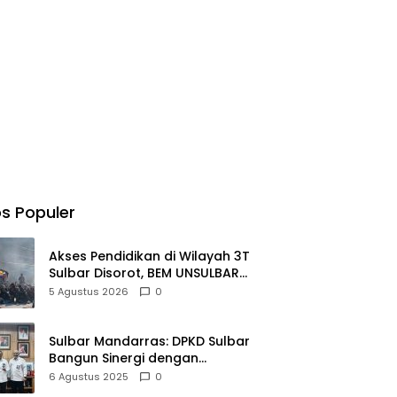
s Populer
Akses Pendidikan di Wilayah 3T
Sulbar Disorot, BEM UNSULBAR
Dorong RUU Sisdiknas
5 Agustus 2026
0
Sulbar Mandarras: DPKD Sulbar
Bangun Sinergi dengan
Perpusnas RI untuk
6 Agustus 2025
0
Meningkatkan Budaya Baca