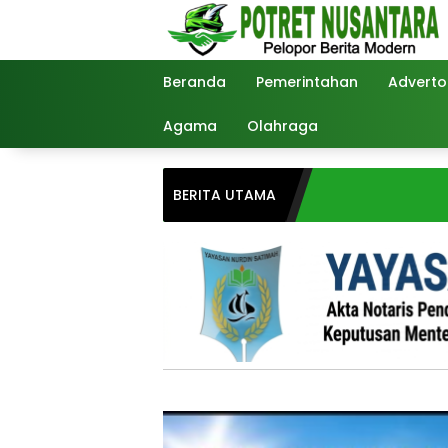
Langsung
ke
konten
Beranda
Pemerintahan
Advertor
Agama
Olahraga
BERITA UTAMA