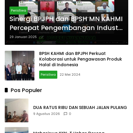
Peristiwa
Sinergi BPJPH dan BPSH MN KAHMI
Percepat Pengembangan Industri
Halal di Indonesia
29 Januari 2025
BPSH KAHMI dan BPJPH Perkuat
Kolaborasi untuk Pengawasan Produk
Halal di Indonesia
Peristiwa
22 Mei 2024
Pos Populer
DUA RATUS RIBU DAN SEBUAH JALAN PULANG
9 Agustus 2026
0