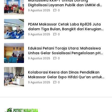
Mahasiswa KKN-T Unhas Dorong
Digitalisasi Layanan Publik dan UMKM di
Desa Moncongloe
9 Agustus 2025
0
PDAM Makassar Cetak Laba Rp826 Juta
dalam Tiga Bulan, Bangkit dari Kerugian
Rp5,2 Miliar
9 Agustus 2025
0
Edukasi Petani Toraja Utara: Mahasiswa
Unhas Gelar Sosialisasi Pengelolaan pH
Tanah
9 Agustus 2025
0
Kolaborasi Kesra dan Dinas Pendidikan
Makassar Gelar Expo Hifdzi Qur’an untuk
Pelajar SMP
9 Agustus 2025
0