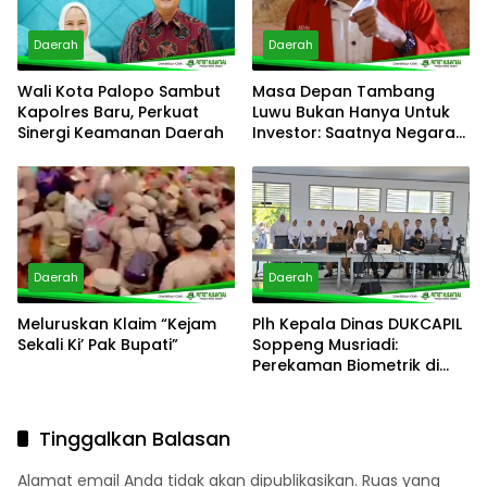
Daerah
Daerah
Meluruskan Klaim “Kejam
Plh Kepala Dinas DUKCAPIL
Sekali Ki’ Pak Bupati”
Soppeng Musriadi:
Perekaman Biometrik di
Sekolah Percepat
Kepemilikan KTP-el Pelajar
Wujudkan Pelayanan yang
Tinggalkan Balasan
Cepat dan Mudah
Alamat email Anda tidak akan dipublikasikan.
Ruas yang
wajib ditandai
*