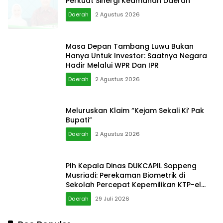
Daerah
2 Agustus 2026
Meluruskan Klaim “Kejam Sekali Ki’ Pak
Bupati”
Daerah
2 Agustus 2026
Plh Kepala Dinas DUKCAPIL Soppeng
Musriadi: Perekaman Biometrik di
Sekolah Percepat Kepemilikan KTP-el
Pelajar Wujudkan Pelayanan yang Cepat
Daerah
29 Juli 2026
dan Mudah
Pos Populer
Tak Hanya Surplus Rp130 Miliar, Bapenda
Makassar Mulai Tertibkan Reklame dan
Kejar Penunggak Pajak
7 Agustus 2026
0
Sidak Kabel Fiber Optik yang Semrawut,