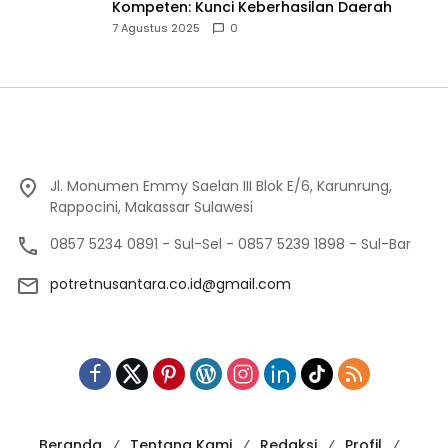
Jl. Monumen Emmy Saelan III Blok E/6, Karunrung,
Rappocini, Makassar Sulawesi
0857 5234 0891 - Sul-Sel - 0857 5239 1898 - Sul-Bar
potretnusantara.co.id@gmail.com
Beranda
Tentang Kami
Redaksi
Profil
Pedoman Media Siber
Privacy Policy
Indeks Berita
PT. POTRET NUSANTARA GROUP