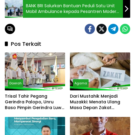
Daerah
Agama
Trisal Tahir Pegang
Dari Mustahik Menjadi
Gerindra Palopo, Unru
Muzakki: Menata Ulang
Baso Pimpin Gerindra Luwu
Masa Depan Zakat
Timur
Produktif Di Indonesia
Daerah
Daerah
Wali Kota Palopo Sambut
Masa Depan Tambang
Kapolres Baru, Perkuat
Luwu Bukan Hanya Untuk
Sinergi Keamanan Daerah
Investor: Saatnya Negara
Hadir Melalui WPR Dan IPR