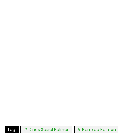
Tag:
Dinas Sosial Polman
Pemkab Polman
BANK BRI Salurkan Bantuan Peduli Satu Unit
Mobil Ambulance kepada Pesantren Modern
Datok Sulaiman Palopo
Pos Terkait