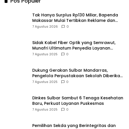
Munafri Ultimatum Penyedia Layanan
Internet Tanpa Izin
7 Agustus 2025
0
Dukung Gerakan Sulbar Mandarras,
Pengelola Perpustakaan Sekolah Diberikan
Pembekalan Khusus
7 Agustus 2025
0
Dinkes Sulbar Sambut 6 Tenaga Kesehatan
Baru, Perkuat Layanan Puskesmas
7 Agustus 2025
0
Pemilihan Sekda yang Berintegritas dan
Kompeten: Kunci Keberhasilan Daerah
7 Agustus 2025
0