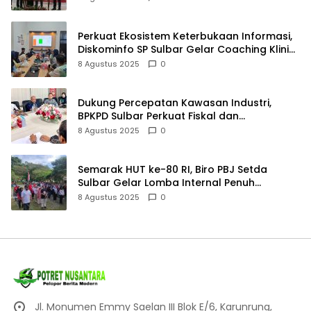
Perkuat Ekosistem Keterbukaan Informasi,
Diskominfo SP Sulbar Gelar Coaching Klinik
PPID
8 Agustus 2025
0
Dukung Percepatan Kawasan Industri,
BPKPD Sulbar Perkuat Fiskal dan
Perencanaan Pendapatan
8 Agustus 2025
0
Semarak HUT ke-80 RI, Biro PBJ Setda
Sulbar Gelar Lomba Internal Penuh
Kebersamaan
8 Agustus 2025
0
Jl. Monumen Emmy Saelan III Blok E/6, Karunrung,