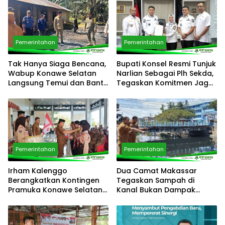
Pemerintahan
Pemerintahan
Tak Hanya Siaga Bencana,
Bupati Konsel Resmi Tunjuk
Wabup Konawe Selatan
Narlian Sebagai Plh Sekda,
Langsung Temui dan Bantu
Tegaskan Komitmen Jaga
Korban Kebakaran di
Pelayanan Publik
Palangga
Pemerintahan
Pemerintahan
Irham Kalenggo
Dua Camat Makassar
Berangkatkan Kontingen
Tegaskan Sampah di
Pramuka Konawe Selatan
Kanal Bukan Dampak
ke Jamnas XII 2026,
Program Pemilahan
Siapkan Generasi
Sampah
Berkarkter di Kancah