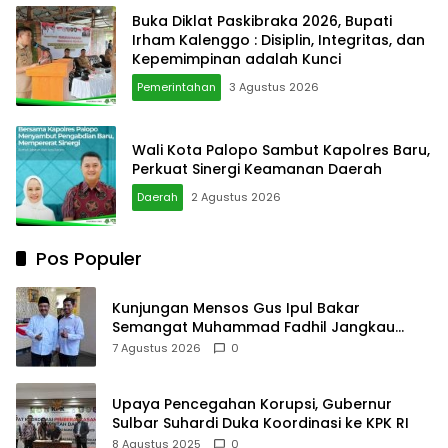
Buka Diklat Paskibraka 2026, Bupati
Irham Kalenggo : Disiplin, Integritas, dan
Kepemimpinan adalah Kunci
Pemerintahan
3 Agustus 2026
Wali Kota Palopo Sambut Kapolres Baru,
Perkuat Sinergi Keamanan Daerah
Daerah
2 Agustus 2026
Pos Populer
Kunjungan Mensos Gus Ipul Bakar
Semangat Muhammad Fadhil Jangkau
Anak Keluarga Sangat Kurang Mampu
7 Agustus 2026
0
Upaya Pencegahan Korupsi, Gubernur
Sulbar Suhardi Duka Koordinasi ke KPK RI
8 Agustus 2025
0