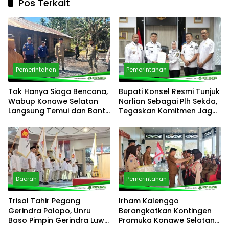
Pos Terkait
Pemerintahan
Pemerintahan
Tak Hanya Siaga Bencana,
Bupati Konsel Resmi Tunjuk
Wabup Konawe Selatan
Narlian Sebagai Plh Sekda,
Langsung Temui dan Bantu
Tegaskan Komitmen Jaga
Korban Kebakaran di
Pelayanan Publik
Palangga
Daerah
Pemerintahan
Trisal Tahir Pegang
Irham Kalenggo
Gerindra Palopo, Unru
Berangkatkan Kontingen
Baso Pimpin Gerindra Luwu
Pramuka Konawe Selatan