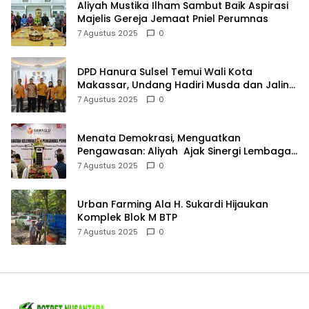
Aliyah Mustika Ilham Sambut Baik Aspirasi
Majelis Gereja Jemaat Pniel Perumnas
7 Agustus 2025
0
DPD Hanura Sulsel Temui Wali Kota
Makassar, Undang Hadiri Musda dan Jalin
Sinergi
7 Agustus 2025
0
Menata Demokrasi, Menguatkan
Pengawasan: Aliyah Ajak Sinergi Lembaga
Pengawas Pemilu
7 Agustus 2025
0
Urban Farming Ala H. Sukardi Hijaukan
Komplek Blok M BTP
7 Agustus 2025
0