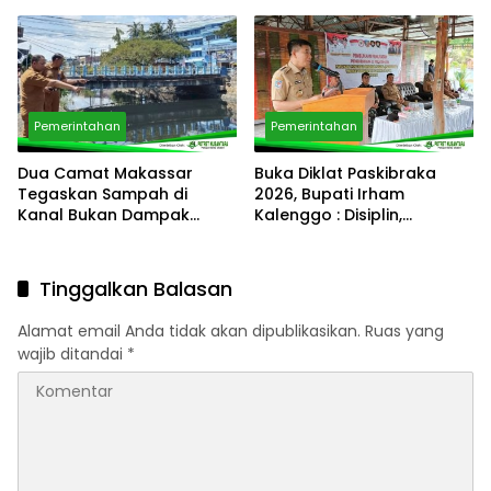
Timur
ke Jamnas XII 2026,
Siapkan Generasi
Berkarkter di Kancah
Nasional
Pemerintahan
Pemerintahan
Dua Camat Makassar
Buka Diklat Paskibraka
Tegaskan Sampah di
2026, Bupati Irham
Kanal Bukan Dampak
Kalenggo : Disiplin,
Program Pemilahan
Integritas, dan
Sampah
Kepemimpinan adalah
Kunci
Tinggalkan Balasan
Alamat email Anda tidak akan dipublikasikan.
Ruas yang
wajib ditandai
*