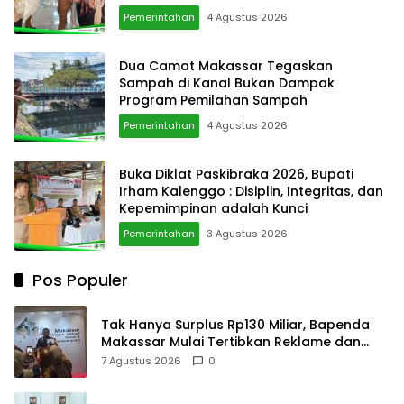
Berkarkter di Kancah Nasional
Pemerintahan
4 Agustus 2026
Dua Camat Makassar Tegaskan
Sampah di Kanal Bukan Dampak
Program Pemilahan Sampah
Pemerintahan
4 Agustus 2026
Buka Diklat Paskibraka 2026, Bupati
Irham Kalenggo : Disiplin, Integritas, dan
Kepemimpinan adalah Kunci
Pemerintahan
3 Agustus 2026
Pos Populer
Tak Hanya Surplus Rp130 Miliar, Bapenda
Makassar Mulai Tertibkan Reklame dan
Kejar Penunggak Pajak
7 Agustus 2026
0