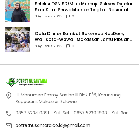
Seleksi OSN SD/MI di Mamuju Sukses Digelar,
Siap Kirim Perwakilan ke Tingkat Nasional
8 Agustus 2025
0
Gala Dinner Sambut Rakernas NasDem,
Wali Kota-Wawali Makassar Jamu Ribuan
Kader se-Indonesia
8 Agustus 2025
0
Jl. Monumen Emmy Saelan III Blok E/6, Karunrung,
Rappocini, Makassar Sulawesi
0857 5234 0891 - Sul-Sel - 0857 5239 1898 - Sul-Bar
potretnusantara.co.id@gmail.com