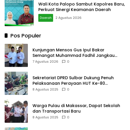
Wali Kota Palopo Sambut Kapolres Baru,
Perkuat Sinergi Keamanan Daerah
Daerah
2 Agustus 2026
Pos Populer
Kunjungan Mensos Gus Ipul Bakar
Semangat Muhammad Fadhil Jangkau
Anak Keluarga Sangat Kurang Mampu
7 Agustus 2026
0
Sekretariat DPRD Sulbar Dukung Penuh
Pelaksanaan Perayaan HUT Ke-80
Kemerdekaan RI
8 Agustus 2025
0
Warga Pulau di Makassar, Dapat Sekolah
dan Transportasi Baru
8 Agustus 2025
0