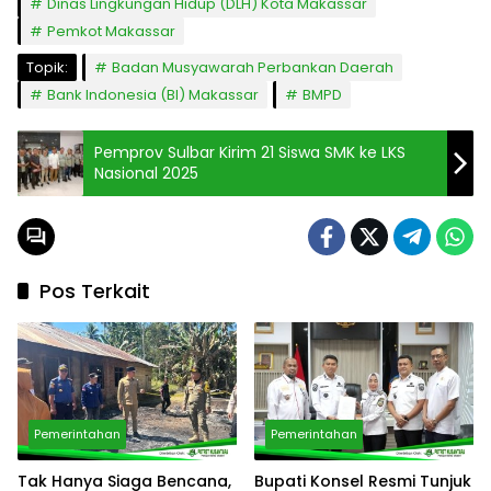
Dinas Lingkungan Hidup (DLH) Kota Makassar
Pemkot Makassar
Topik:
Badan Musyawarah Perbankan Daerah
Bank Indonesia (BI) Makassar
BMPD
Pemprov Sulbar Kirim 21 Siswa SMK ke LKS
Nasional 2025
Pos Terkait
Pemerintahan
Pemerintahan
Tak Hanya Siaga Bencana,
Bupati Konsel Resmi Tunjuk