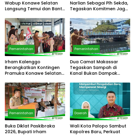
Wabup Konawe Selatan
Narlian Sebagai Plh Sekda,
Langsung Temui dan Bantu
Tegaskan Komitmen Jaga
Korban Kebakaran di
Pelayanan Publik
Palangga
Pemerintahan
Pemerintahan
Irham Kalenggo
Dua Camat Makassar
Berangkatkan Kontingen
Tegaskan Sampah di
Pramuka Konawe Selatan
Kanal Bukan Dampak
ke Jamnas XII 2026,
Program Pemilahan
Siapkan Generasi
Sampah
Berkarkter di Kancah
Nasional
Pemerintahan
Daerah
Buka Diklat Paskibraka
Wali Kota Palopo Sambut
2026, Bupati Irham
Kapolres Baru, Perkuat