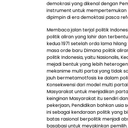
demokrasi yang dikenal dengan Pem
instrument untuk mempertemukan k
dipimpin di era demoktasi pasca ref
Membaca jalan terjal politik Indonesi
politik aliran yang lahir dan terben
kedua 1971 setelah orda lama hilang 
masa orde baru Dimana politik alira
politik Indonesia, yaitu Nasionalis,
mejadi bentuk yang lebih heteroge
mekanime multi partai yang tidak saja
jauh bermetamotfosis ke dalam poli
Konsekwensi dari model multi partai 
Masyarakat untuk menjadikan partai
keinginan Masyarakat itu sendiri dan h
pekerjaan, Pendidikan bahkan usia s
ini sebagai kendaraan politik yang b
batas rasional berpolitik menjadi ab
basabasi untuk meyakinkan pemilih.