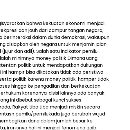
gisyaratkan bahwa kekuatan ekonomi menjadi
erekpresi dan jauh dari campur tangan negara,
ika berinteraksi dalam dunia demokrasi, walaupun
ng disiapkan oleh negara untuk menjamin jalan
(jujur dan adil). Salah satu indikator pemilu
 adalah minimnya money politik Dimana uang
stentan politik untuk mendapatkan dukungan
gri ini hampir bisa dikatakan tidak ada peristiwa
rta politik karena money politik, hamper tidak
roses hingga ke pengadilan dan berkekuatan
terhukum karenanya, disisi lainnya ada banyak
uang ini disebut sebagai kunci sukses
kada, Rakyat tiba tiba menjadi miskin secara
tentasn pemilu/pemilukada juga berubah wujud
embagikan dana dalam jumlah besar ke
, ironisnya hal ini menjadi fenomena gaib.