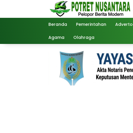
Langsung
ke
konten
Beranda
Pemerintahan
Advertor
Agama
Olahraga