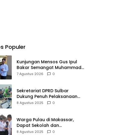
s Populer
Kunjungan Mensos Gus Ipul
Bakar Semangat Muhammad
Fadhil Jangkau Anak Keluarga
7 Agustus 2026
0
Sangat Kurang Mampu
Sekretariat DPRD Sulbar
Dukung Penuh Pelaksanaan
Perayaan HUT Ke-80
8 Agustus 2025
0
Kemerdekaan RI
Warga Pulau di Makassar,
Dapat Sekolah dan
Transportasi Baru
8 Agustus 2025
0