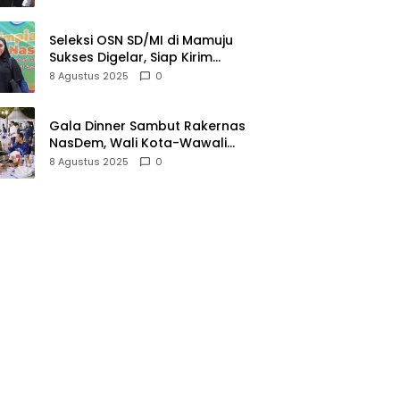
Seleksi OSN SD/MI di Mamuju
Sukses Digelar, Siap Kirim
Perwakilan ke Tingkat Nasional
8 Agustus 2025
0
Gala Dinner Sambut Rakernas
NasDem, Wali Kota-Wawali
Makassar Jamu Ribuan Kader
8 Agustus 2025
0
se-Indonesia