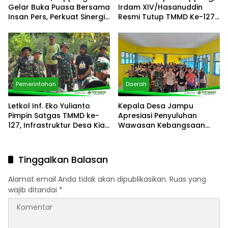
Gelar Buka Puasa Bersama
Irdam XIV/Hasanuddin
Insan Pers, Perkuat Sinergi
Resmi Tutup TMMD Ke-127
untuk Kondusivitas Daerah
di Desa Jampu kabupaten
Soppeng
Pemerintahan
Daerah
Letkol Inf. Eko Yulianto
Kepala Desa Jampu
Pimpin Satgas TMMD ke-
Apresiasi Penyuluhan
127, Infrastruktur Desa Kian
Wawasan Kebangsaan
Meningkat Hadirkan
dalam Rangkaian Nonfisik
Harapan Baru Bagi
TMMD Ke-127 Kodim 1423
Masyarakat Desa
Tinggalkan Balasan
Alamat email Anda tidak akan dipublikasikan.
Ruas yang
wajib ditandai
*