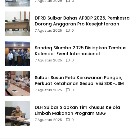
dan Targetkan Pertahankan Status KEN
7 Agustus 2026
0
DPRD Sulbar Bahas APBDP 2025, Pemkesra
Dorong Anggaran Pro Kesejahteraan
7 Agustus 2025
0
Sandeq Silumba 2025 Disiapkan Tembus
Kalender Event Internasional
7 Agustus 2025
0
Sulbar Susun Peta Kerawanan Pangan,
Perkuat Ketahanan Sesuai Visi SDK-JSM
7 Agustus 2025
0
DLH Sulbar Siapkan Tim Khusus Kelola
Limbah Makanan Program MBG
7 Agustus 2025
0