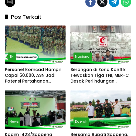
Pos Terkait
TNI
Nasional
Personel Komcad Hampir
Serangan di Zona Konflik
Capai 50.000, ASN Jadi
Tewaskan Tiga TNI, MER-C
Potensi Pertahanan
Desak Perlindungan
Terbesar
Pasukan Perdamaian
News
Daerah
Kodim 1423/Soppeng
Bersama Bupati Soppeng,