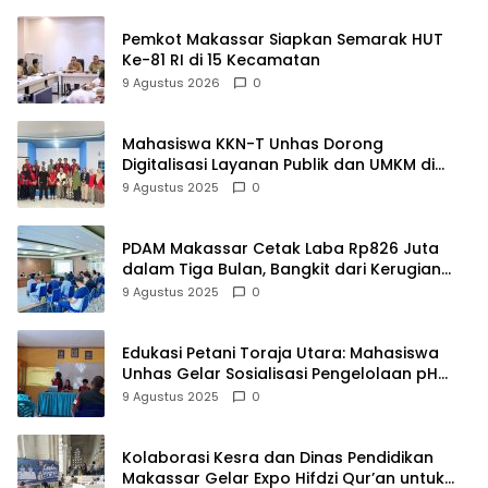
Pemkot Makassar Siapkan Semarak HUT
Ke-81 RI di 15 Kecamatan
9 Agustus 2026
0
Mahasiswa KKN-T Unhas Dorong
Digitalisasi Layanan Publik dan UMKM di
Desa Moncongloe
9 Agustus 2025
0
PDAM Makassar Cetak Laba Rp826 Juta
dalam Tiga Bulan, Bangkit dari Kerugian
Rp5,2 Miliar
9 Agustus 2025
0
Edukasi Petani Toraja Utara: Mahasiswa
Unhas Gelar Sosialisasi Pengelolaan pH
Tanah
9 Agustus 2025
0
Kolaborasi Kesra dan Dinas Pendidikan
Makassar Gelar Expo Hifdzi Qur’an untuk