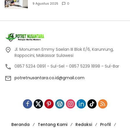
Pelajar SMP
9 Agustus 2025
0
Jl. Monumen Emmy Saelan III Blok E/6, Karunrung,
Rappocini, Makassar Sulawesi
0857 5234 0891 - Sul-Sel - 0857 5239 1898 - Sul-Bar
potretnusantara.co.id@gmail.com
Beranda
Tentang Kami
Redaksi
Profil