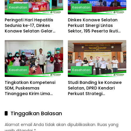
Kesehatan
Kesehatan
Peringati Hari Hepatitis
Dinkes Konawe Selatan
Sedunia ke-17, Dinkes
Perkuat Sinergi Lintas
Konawe Selatan Gelar
Sektor, 195 Peserta Ikuti
Gerak Aksi Sehat Setara
Rapat Advokasi
Serentak di 26 Puskesmas
Pencegahan dan
dan 1 Rumah Sakit
Pengendalian Penyakit
Kesehatan
Kesehatan
Tingkatkan Kompetensi
Studi Banding ke Konawe
SDM, Puskesmas
Selatan, DPRD Kendari
Tinanggea Kirim Lima
Perkuat Strategi
Perawat Ikuti Pelatihan
Percepatan Penurunan
BTCLS
Stunting
Tinggalkan Balasan
Alamat email Anda tidak akan dipublikasikan.
Ruas yang
wajib ditandai
*