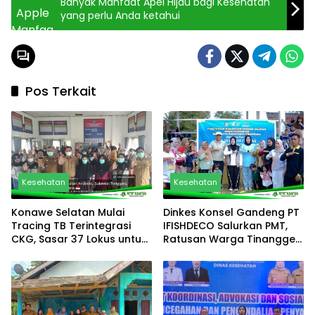
Banyak Manfaat Apel Hijau bagi Kesehatan
yang perlu Anda ketahui
Pos Terkait
Kesehatan
Kesehatan
Konawe Selatan Mulai
Dinkes Konsel Gandeng PT
Tracing TB Terintegrasi
IFISHDECO Salurkan PMT,
CKG, Sasar 37 Lokus untuk
Ratusan Warga Tinanggea
Percepat Eliminasi
Ikuti Senam dan Cek
Tuberkulosis
Kesehatan Gratis