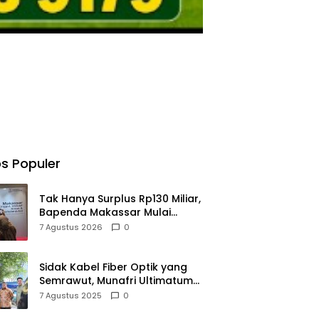
s Populer
Tak Hanya Surplus Rp130 Miliar,
Bapenda Makassar Mulai
Tertibkan Reklame dan Kejar
7 Agustus 2026
0
Penunggak Pajak
Sidak Kabel Fiber Optik yang
Semrawut, Munafri Ultimatum
Penyedia Layanan Internet
7 Agustus 2025
0
Tanpa Izin