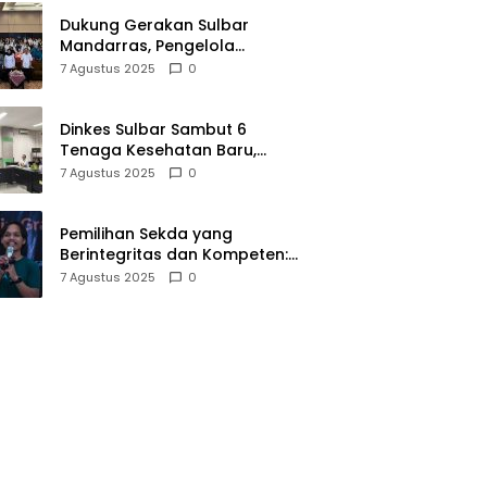
Dukung Gerakan Sulbar
Mandarras, Pengelola
Perpustakaan Sekolah
7 Agustus 2025
0
Diberikan Pembekalan Khusus
Dinkes Sulbar Sambut 6
Tenaga Kesehatan Baru,
Perkuat Layanan Puskesmas
7 Agustus 2025
0
Pemilihan Sekda yang
Berintegritas dan Kompeten:
Kunci Keberhasilan Daerah
7 Agustus 2025
0