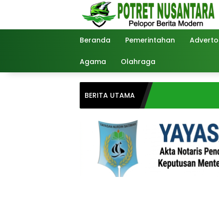
Langsung
ke
konten
Beranda
Pemerintahan
Advertor
Agama
Olahraga
BERITA UTAMA