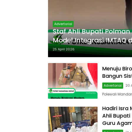
Advertorial
Staf Ahli Bupati Polma
Model Integrasi IMTAQ 
25 April 2026
Menuju Bir
Bangun Sis
Advertorial
20 
Polewali Mandar,
Hadiri Isra
Ahli Bupat
Guru Aga