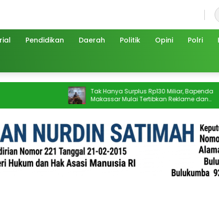
Jumat, 7 Agustus 2026
ial
Pendidikan
Daerah
Politik
Opini
Polri
Tak Hanya Surplus Rp130 Miliar, Bapenda
Afika
Makassar Mulai Tertibkan Reklame dan
Pariw
Kejar Penunggak Pajak
Nama 