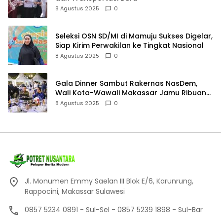
8 Agustus 2025
0
Seleksi OSN SD/MI di Mamuju Sukses Digelar,
Siap Kirim Perwakilan ke Tingkat Nasional
8 Agustus 2025
0
Gala Dinner Sambut Rakernas NasDem,
Wali Kota-Wawali Makassar Jamu Ribuan
Kader se-Indonesia
8 Agustus 2025
0
Jl. Monumen Emmy Saelan III Blok E/6, Karunrung,
Rappocini, Makassar Sulawesi
0857 5234 0891 - Sul-Sel - 0857 5239 1898 - Sul-Bar