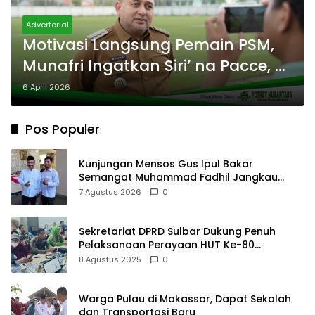
Advertorial
Motivasi Langsung Pemain PSM,
Munafri Ingatkan Siri’ na Pacce,
Bangkitkan Semangat
6 April 2026
Pos Populer
Kunjungan Mensos Gus Ipul Bakar
Semangat Muhammad Fadhil Jangkau
Anak Keluarga Sangat Kurang Mampu
7 Agustus 2026
0
Sekretariat DPRD Sulbar Dukung Penuh
Pelaksanaan Perayaan HUT Ke-80
Kemerdekaan RI
8 Agustus 2025
0
Warga Pulau di Makassar, Dapat Sekolah
dan Transportasi Baru