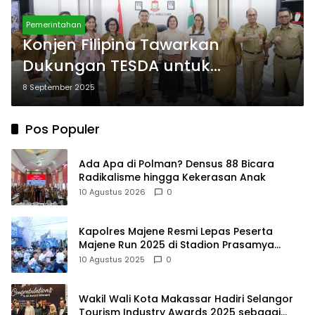
Pemerintahan
Konjen Filipina Tawarkan
Dukungan TESDA untuk
Peningkatan SDM di Makassar
8 September 2025
Pos Populer
Ada Apa di Polman? Densus 88 Bicara
Radikalisme hingga Kekerasan Anak
10 Agustus 2026
0
Kapolres Majene Resmi Lepas Peserta
Majene Run 2025 di Stadion Prasamya
Mandar
10 Agustus 2025
0
Wakil Wali Kota Makassar Hadiri Selangor
Tourism Industry Awards 2025 sebagai