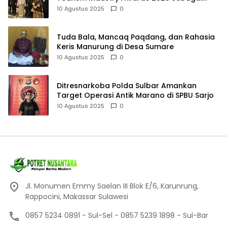
Tamu Kehormatan
10 Agustus 2025
0
Tuda Bala, Mancaq Paqdang, dan Rahasia
Keris Manurung di Desa Sumare
10 Agustus 2025
0
Ditresnarkoba Polda Sulbar Amankan
Target Operasi Antik Marano di SPBU Sarjo
10 Agustus 2025
0
Jl. Monumen Emmy Saelan III Blok E/6, Karunrung,
Rappocini, Makassar Sulawesi
0857 5234 0891 - Sul-Sel - 0857 5239 1898 - Sul-Bar