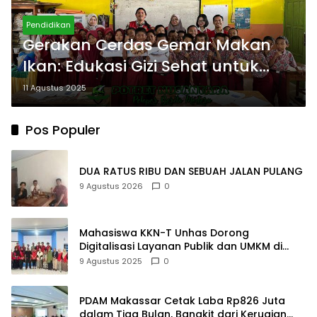
Pendidikan
Gerakan Cerdas Gemar Makan
Ikan: Edukasi Gizi Sehat untuk
Generasi Muda Bulukumba
11 Agustus 2025
Pos Populer
DUA RATUS RIBU DAN SEBUAH JALAN PULANG
9 Agustus 2026
0
Mahasiswa KKN-T Unhas Dorong
Digitalisasi Layanan Publik dan UMKM di
Desa Moncongloe
9 Agustus 2025
0
PDAM Makassar Cetak Laba Rp826 Juta
dalam Tiga Bulan, Bangkit dari Kerugian