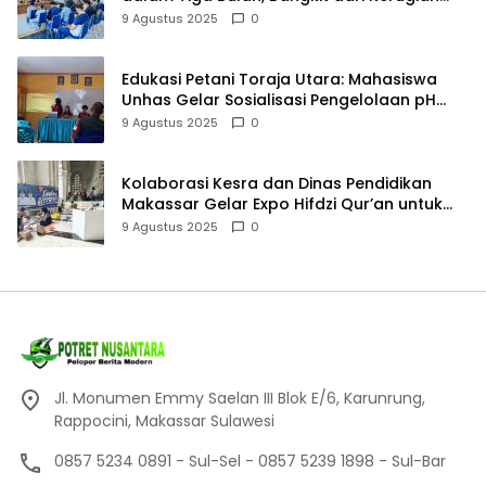
Rp5,2 Miliar
9 Agustus 2025
0
Edukasi Petani Toraja Utara: Mahasiswa
Unhas Gelar Sosialisasi Pengelolaan pH
Tanah
9 Agustus 2025
0
Kolaborasi Kesra dan Dinas Pendidikan
Makassar Gelar Expo Hifdzi Qur’an untuk
Pelajar SMP
9 Agustus 2025
0
Jl. Monumen Emmy Saelan III Blok E/6, Karunrung,
Rappocini, Makassar Sulawesi
0857 5234 0891 - Sul-Sel - 0857 5239 1898 - Sul-Bar