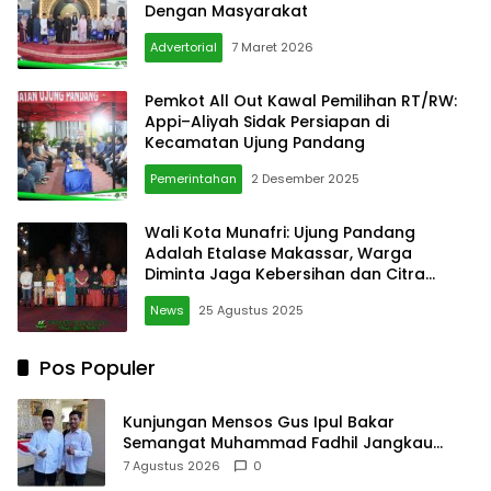
Dengan Masyarakat
Advertorial
7 Maret 2026
Pemkot All Out Kawal Pemilihan RT/RW:
Appi–Aliyah Sidak Persiapan di
Kecamatan Ujung Pandang
Pemerintahan
2 Desember 2025
Wali Kota Munafri: Ujung Pandang
Adalah Etalase Makassar, Warga
Diminta Jaga Kebersihan dan Citra
Wilayah
News
25 Agustus 2025
Pos Populer
Kunjungan Mensos Gus Ipul Bakar
Semangat Muhammad Fadhil Jangkau
Anak Keluarga Sangat Kurang Mampu
7 Agustus 2026
0