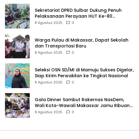
Sekretariat DPRD Sulbar Dukung Penuh
Pelaksanaan Perayaan HUT Ke-80
Kemerdekaan RI
8 Agustus 2025
0
Warga Pulau di Makassar, Dapat Sekolah
dan Transportasi Baru
8 Agustus 2025
0
Seleksi OSN SD/MI di Mamuju Sukses Digelar,
Siap Kirim Perwakilan ke Tingkat Nasional
8 Agustus 2025
0
Gala Dinner Sambut Rakernas NasDem,
Wali Kota-Wawali Makassar Jamu Ribuan
Kader se-Indonesia
8 Agustus 2025
0