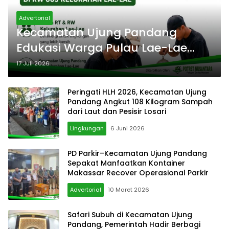
Advertorial
Kecamatan Ujung Pandang
Edukasi Warga Pulau Lae-Lae
Pilah Sampah, 353,1 Kg Berhasil
17 Juli 2026
Dikumpulkan
Peringati HLH 2026, Kecamatan Ujung
Pandang Angkut 108 Kilogram Sampah
dari Laut dan Pesisir Losari
Lingkungan
6 Juni 2026
PD Parkir–Kecamatan Ujung Pandang
Sepakat Manfaatkan Kontainer
Makassar Recover Operasional Parkir
Advertorial
10 Maret 2026
Safari Subuh di Kecamatan Ujung
Pandang, Pemerintah Hadir Berbagi