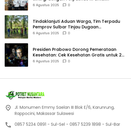
Meningkatkan Budaya Baca
6 Agustus 2025
0
Tindaklanjuti Aduan Warga, Tim Terpadu
Pemprov Sulbar Tinjau Dugaan
Pencemaran Limbah Perusahaan Sawit di
6 Agustus 2025
0
Baras Pasangkayu
Presiden Prabowo Dorong Pemerataan
Kesehatan: Cek Kesehatan Gratis untuk 20
Juta Siswa dan 32 RS Baru
6 Agustus 2025
0
Jl. Monumen Emmy Saelan III Blok E/6, Karunrung,
Rappocini, Makassar Sulawesi
0857 5234 0891 - Sul-Sel - 0857 5239 1898 - Sul-Bar