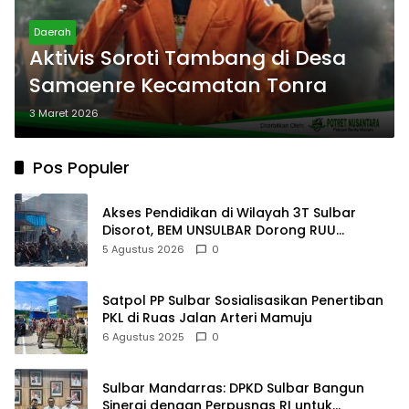
Daerah
Aktivis Soroti Tambang di Desa
Samaenre Kecamatan Tonra
3 Maret 2026
Pos Populer
Akses Pendidikan di Wilayah 3T Sulbar
Disorot, BEM UNSULBAR Dorong RUU
Sisdiknas
5 Agustus 2026
0
Satpol PP Sulbar Sosialisasikan Penertiban
PKL di Ruas Jalan Arteri Mamuju
6 Agustus 2025
0
Sulbar Mandarras: DPKD Sulbar Bangun
Sinergi dengan Perpusnas RI untuk