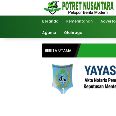
Langsung
ke
konten
Beranda
Pemerintahan
Advertor
Agama
Olahraga
BERITA UTAMA