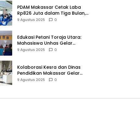
PDAM Makassar Cetak Laba
Rp826 Juta dalam Tiga Bulan,
Bangkit dari Kerugian Rp5,2
9 Agustus 2025
0
Miliar
Edukasi Petani Toraja Utara:
Mahasiswa Unhas Gelar
Sosialisasi Pengelolaan pH
9 Agustus 2025
0
Tanah
Kolaborasi Kesra dan Dinas
Pendidikan Makassar Gelar
Expo Hifdzi Qur’an untuk Pelajar
9 Agustus 2025
0
SMP