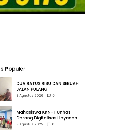
s Populer
DUA RATUS RIBU DAN SEBUAH
JALAN PULANG
9 Agustus 2026
0
Mahasiswa KKN-T Unhas
Dorong Digitalisasi Layanan
Publik dan UMKM di Desa
9 Agustus 2025
0
Moncongloe