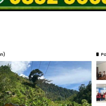
an)
Po